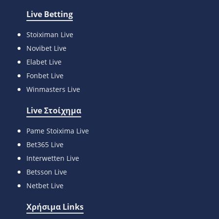
Live Betting
Stoiximan Live
Novibet Live
Elabet Live
Fonbet Live
Winmasters Live
Live Στοίχημα
Pame Stoixima Live
Bet365 Live
Interwetten Live
Betsson Live
Netbet Live
Χρήσιμα Links