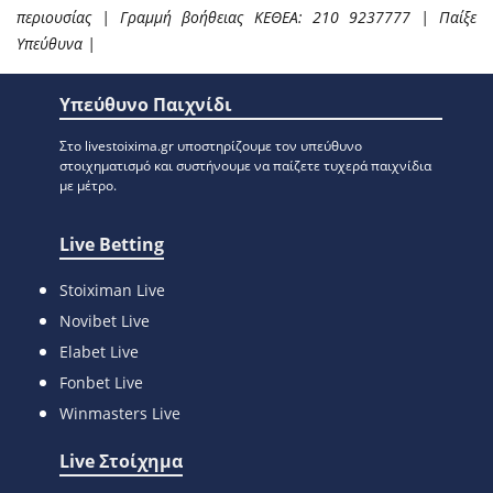
περιουσίας | Γραμμή βοήθειας ΚΕΘΕΑ: 210 9237777 | Παίξε
Υπεύθυνα |
Υπεύθυνο Παιχνίδι
Στο livestoixima.gr υποστηρίζουμε τον υπεύθυνο
στοιχηματισμό και συστήνουμε να παίζετε τυχερά παιχνίδια
με μέτρο.
Live Betting
Stoiximan Live
Novibet Live
Elabet Live
Fonbet Live
Winmasters Live
Live Στοίχημα