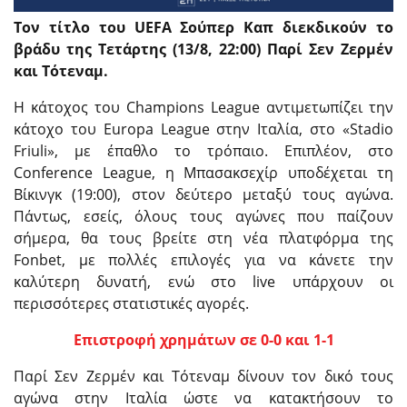
Τον τίτλο του UEFA Σούπερ Καπ διεκδικούν το
βράδυ της Τετάρτης (13/8, 22:00) Παρί Σεν Ζερμέν
και Τότεναμ.
Η κάτοχος του Champions League αντιμετωπίζει την
κάτοχο του Europa League στην Ιταλία, στο «Stadio
Friuli», με έπαθλο το τρόπαιο. Επιπλέον, στο
Conference League, η Μπασακσεχίρ υποδέχεται τη
Βίκινγκ (19:00), στον δεύτερο μεταξύ τους αγώνα.
Πάντως, εσείς, όλους τους αγώνες που παίζουν
σήμερα, θα τους βρείτε στη νέα πλατφόρμα της
Fonbet, με πολλές επιλογές για να κάνετε την
καλύτερη δυνατή, ενώ στο live υπάρχουν οι
περισσότερες στατιστικές αγορές.
Επιστροφή χρημάτων σε 0-0 και 1-1
Παρί Σεν Ζερμέν και Τότεναμ δίνουν τον δικό τους
αγώνα στην Ιταλία ώστε να κατακτήσουν το