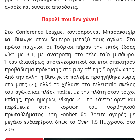
αγορές και δυνατές αποδόσεις.
Παρολί που δεν χάνει!
Στο Conference League, κοντράρονται Μπασακσεχίρ
και Βίκινγκ, στον δεύτερο μεταξύ τους αγώνα. Στο
πρώτο παιχνίδι, οι Τούρκοι πήραν την εκτός έδρας
νίκη με 3-1, με ανατροπή στο τελευταίο μισάωρο.
Ήταν ιδιαιτέρως αποτελεσματικοί και έτσι απέκτησαν
προβάδισμα πρόκρισης στα play-off της διοργάνωσης.
Από την άλλη, η Βίκινγκ το πάλεψε, προηγήθηκε νωρίς
στο ματς (2’), αλλά τα χάλασε στο τελευταίο σκέλος
του αγώνα και πλέον παίζει με την πλάτη στον τοίχο.
Επίσης, προ ημερών, νίκησε 2-1 τη Σάντεφιορντ και
παρέμεινε στην κορυφή του νορβηγικού
πρωταθλήματος. Στη Fonbet θα βρείτε αγορές με
μεγάλο ενδιαφέρον, όπως το Over 1,5 Ημίχρονο, στο
2.05.