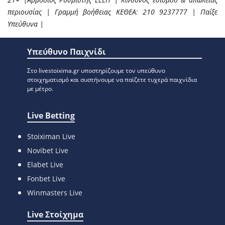
περιουσίας | Γραμμή βοήθειας ΚΕΘΕΑ: 210 9237777 | Παίξε
Υπεύθυνα |
Υπεύθυνο Παιχνίδι
Στο livestoixima.gr υποστηρίζουμε τον υπεύθυνο
στοιχηματισμό και συστήνουμε να παίζετε τυχερά παιχνίδια
με μέτρο.
Live Betting
Stoiximan Live
Novibet Live
Elabet Live
Fonbet Live
Winmasters Live
Live Στοίχημα