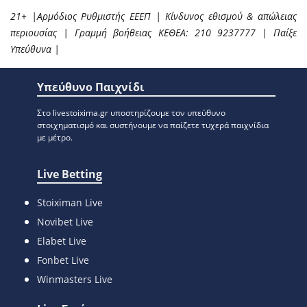
21+ |Αρμόδιος Ρυθμιστής ΕΕΕΠ | Κίνδυνος εθισμού & απώλειας
περιουσίας | Γραμμή βοήθειας ΚΕΘΕΑ: 210 9237777 | Παίξε
Υπεύθυνα |
Υπεύθυνο Παιχνίδι
Στο livestoixima.gr υποστηρίζουμε τον υπεύθυνο
στοιχηματισμό και συστήνουμε να παίζετε τυχερά παιχνίδια
με μέτρο.
Live Betting
Stoiximan Live
Novibet Live
Elabet Live
Fonbet Live
Winmasters Live