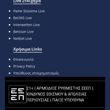
Live Στοίχημα
Pame Stoixima Live
Bet365 Live
Interwetten Live
Betsson Live
Netbet Live
Χρήσιμα Links
Επικοινωνία
Privacy Policy
Υπεύθυνος στοιχηματισμός
21+ | ΑΡΜΟΔΙΟΣ ΡΥΘΜΙΣΤΗΣ ΕΕΕΠ |
ΚΙΝΔΥΝΟΣ ΕΘΙΣΜΟΥ & ΑΠΩΛΕΙΑΣ
ΠΕΡΙΟΥΣΙΑΣ |
ΠΑΙΞΕ ΥΠΕΥΘΥΝΑ