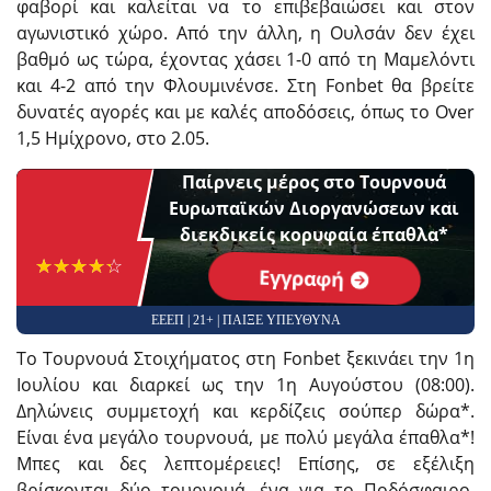
φαβορί και καλείται να το επιβεβαιώσει και στον
αγωνιστικό χώρο. Από την άλλη, η Ουλσάν δεν έχει
βαθμό ως τώρα, έχοντας χάσει 1-0 από τη Μαμελόντι
και 4-2 από την Φλουμινένσε. Στη Fonbet θα βρείτε
δυνατές αγορές και με καλές αποδόσεις, όπως το Over
1,5 Ημίχρονο, στο 2.05.
Παίρνεις μέρος στο Τουρνουά
Ευρωπαϊκών Διοργανώσεων και
διεκδικείς κορυφαία έπαθλα*
☆☆☆☆☆
★★★★★
Εγγραφή
ΕΕΕΠ | 21+ | ΠΑΙΞΕ ΥΠΕΥΘΥΝΑ
Το Τουρνουά Στοιχήματος στη Fonbet ξεκινάει την 1η
Ιουλίου και διαρκεί ως την 1η Αυγούστου (08:00).
Δηλώνεις συμμετοχή και κερδίζεις σούπερ δώρα*.
Είναι ένα μεγάλο τουρνουά, με πολύ μεγάλα έπαθλα*!
Μπες και δες λεπτομέρειες! Επίσης, σε εξέλιξη
βρίσκονται δύο τουρνουά, ένα για το Ποδόσφαιρο,