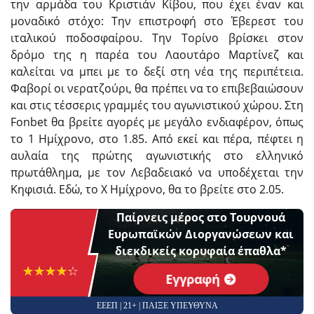
την αρμάδα του Κριστιάν Κίβου, που έχει έναν και
μοναδικό στόχο: Την επιστροφή στο Έβερεστ του
ιταλικού ποδοσφαίρου. Την Τορίνο βρίσκει στον
δρόμο της η παρέα του Λαουτάρο Μαρτίνεζ και
καλείται να μπει με το δεξί στη νέα της περιπέτεια.
Φαβορί οι νερατζούρι, θα πρέπει να το επιβεβαιώσουν
και στις τέσσερις γραμμές του αγωνιστικού χώρου. Στη
Fonbet θα βρείτε αγορές με μεγάλο ενδιαφέρον, όπως
το 1 Ημίχρονο, στο 1.85. Από εκεί και πέρα, πέφτει η
αυλαία της πρώτης αγωνιστικής στο ελληνικό
πρωτάθλημα, με τον Λεβαδειακό να υποδέχεται την
Κηφισιά. Εδώ, το Χ Ημίχρονο, θα το βρείτε στο 2.05.
Παίρνεις μέρος στο Τουρνουά
Ευρωπαϊκών Διοργανώσεων και
διεκδικείς κορυφαία έπαθλα*
☆☆☆☆☆
★★★★★
Εγγραφή
ΕΕΕΠ | 21+ | ΠΑΙΞΕ ΥΠΕΥΘΥΝΑ