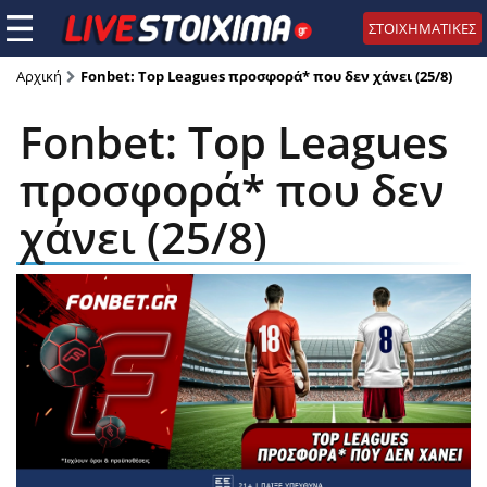
ΣΤΟΙΧΗΜΑΤΙΚΕΣ
Αρχική
Fonbet: Top Leagues προσφορά* που δεν χάνει (25/8)
Fonbet: Top Leagues
προσφορά* που δεν
χάνει (25/8)