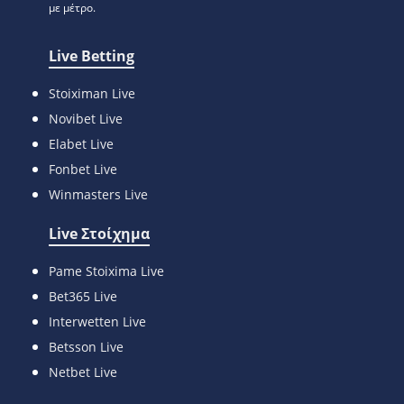
με μέτρο.
Live Betting
Stoiximan Live
Novibet Live
Elabet Live
Fonbet Live
Winmasters Live
Live Στοίχημα
Pame Stoixima Live
Bet365 Live
Interwetten Live
Betsson Live
Netbet Live