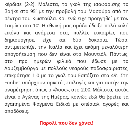
κέρδισε (2-2). Μάλιστα, το γκολ της ισοφάρισης το
βρήκε στο 95’ με την προβολή του Μασούρα από τη
σέντρα του Κωστούλα. Και ενώ είχε προηγηθεί με τον
Τσιμίκα στο 10’. Η εθνική μας ομάδα έδειξε πολύ καλή
εικόνα και ανάμεσα στις πολλές ευκαιρίες που
δημιούργησε, είχε και δύο δοκάρια. Τώρα,
αντιμετωπίζει την Ιταλία και έχει ακόμη μεγαλύτερη
απογοήτευση που δεν είναι στο Μουντιάλ. Πάντως,
στο προ ημερών φιλικό που έδωσε με το
Λουξεμβούργο με πολλούς νεαρούς ποδοσφαιριστές,
επικράτησε 1-0 με το γκολ του Εσπόζιτο στο 49’. Στη
Fonbet υπάρχουν αρκετές επιλογές και για αυτήν την
αναμέτρηση, όπως ο «Άσος», στο 2.00. Μάλιστα, αυτός
είναι ο Αγώνας της Ημέρας, κοινώς εδώ θα βρείτε τα
αγαπημένα Ψαγμένα Ειδικά με σπέσιαλ αγορές και
αποδόσεις.
Παρολί που δεν χάνει!