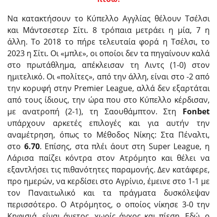
Να κατακτήσουν το Κύπελλο Αγγλίας θέλουν Τσέλσι
και Μάντσεστερ Σίτι. 8 τρόπαια μετράει η μία, 7 η
άλλη. Το 2018 το πήρε τελευταία φορά η Τσέλσι, το
2023 η Σίτι. Οι «μπλε», οι οποίοι δεν τα πηγαίνουν καλά
στο πρωτάθλημα, απέκλεισαν τη Λιντς (1-0) στον
ημιτελικό. Οι «πολίτες», από την άλλη, είναι στο -2 από
την κορυφή στην Premier League, αλλά δεν εξαρτάται
από τους ίδιους, την ώρα που στο Κύπελλο κέρδισαν,
με ανατροπή (2-1), τη Σαουθάμπτον. Στη
Fonbet
υπάρχουν αρκετές επιλογές και για αυτήν την
αναμέτρηση, όπως το Μέθοδος Νίκης: Στα Πέναλτι,
στο
6.70
. Επίσης, στα πλέι άουτ στη Super League, η
Λάρισα παίζει κόντρα στον Ατρόμητο και θέλει να
εξαντλήσει τις πιθανότητες παραμονής. Δεν κατάφερε,
προ ημερών, να κερδίσει στο Αγρίνιο, έμεινε στο 1-1 με
τον Παναιτωλικό και τα πράγματα δυσκόλεψαν
περισσότερο. Ο Ατρόμητος, ο οποίος νίκησε 3-0 την
Κηφισιά, είναι άνετος, χωρίς άγχος και πίεση. Εδώ, ο