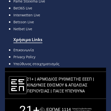
Pame Stoixima Live
Bet365 Live
Interwetten Live
Betsson Live
Netbet Live
Χρήσιμα Links
Επικοινωνία
Privacy Policy
Υπεύθυνος στοιχηματισμός
21+ | ΑΡΜΟΔΙΟΣ ΡΥΘΜΙΣΤΗΣ ΕΕΕΠ |
ΚΙΝΔΥΝΟΣ ΕΘΙΣΜΟΥ & ΑΠΩΛΕΙΑΣ
ΠΕΡΙΟΥΣΙΑΣ |
ΠΑΙΞΕ ΥΠΕΥΘΥΝΑ
21+