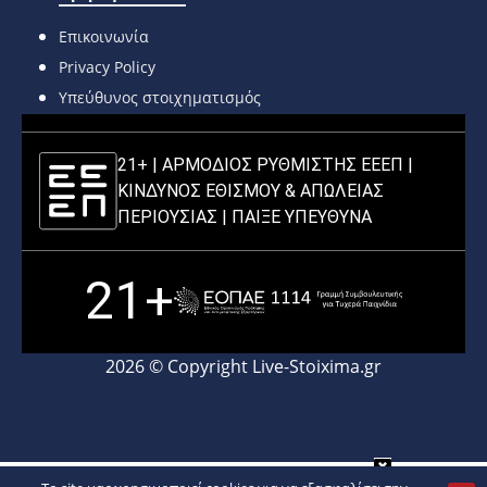
Επικοινωνία
Privacy Policy
Υπεύθυνος στοιχηματισμός
21+ | ΑΡΜΟΔΙΟΣ ΡΥΘΜΙΣΤΗΣ ΕΕΕΠ |
ΚΙΝΔΥΝΟΣ ΕΘΙΣΜΟΥ & ΑΠΩΛΕΙΑΣ
ΠΕΡΙΟΥΣΙΑΣ |
ΠΑΙΞΕ ΥΠΕΥΘΥΝΑ
21+
2026 © Copyright Live-Stoixima.gr