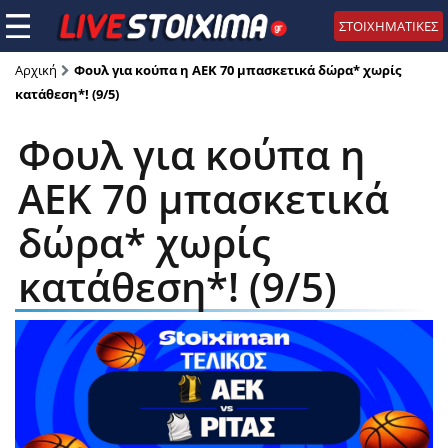
ΣΤΟΙΧΗΜΑΤΙΚΕΣ
Αρχική
Φουλ για κούπα η ΑΕΚ 70 μπασκετικά δώρα* χωρίς
κατάθεση*! (9/5)
Φουλ για κούπα η
ΑΕΚ 70 μπασκετικά
δώρα* χωρίς
κατάθεση*! (9/5)