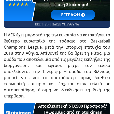
☆☆☆☆☆
★★★★★
στη Stoiximan!
EΓΓΡΑΦΗ
ΕΕΕΠ | 21+ | ΠΑΙΞΕ ΥΠΕΥΘΥΝΑ
Η ΑΕΚ έχει μπροστά της την ευκαιρία να κατακτήσει το
δεύτερο ευρωπαϊκό της τρόπαιο στο Basketball
Champions League, μετά την ιστορική επιτυχία του
2018 στην Αθήνα. Απέναντί της θα βρει τη Ρίτας, μια
ομάδα που αποτελεί μία από τις μεγάλες εκπλήξεις της
διοργάνωσης και έφτασε μέχρι τον τελικό
αποκλείοντας την Τενερίφη. Η ομάδα του Βίλνιους
μπορεί να είναι το αουτσάιντερ, όμως διαθέτει
ευρωπαϊκή εμπειρία και έρχεται στον τελικό με
αυτοπεποίθηση, έτοιμη να διεκδικήσει τη δική της
υπέρβαση.
Αποκλειστική STX500 Προσφορά*
Γνωριμίας από τη Stoiximan