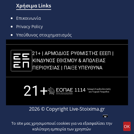
Χρήσιμα Links
Επικοινωνία
Privacy Policy
Υπεύθυνος στοιχηματισμός
21+ | ΑΡΜΟΔΙΟΣ ΡΥΘΜΙΣΤΗΣ ΕΕΕΠ |
ΚΙΝΔΥΝΟΣ ΕΘΙΣΜΟΥ & ΑΠΩΛΕΙΑΣ
ΠΕΡΙΟΥΣΙΑΣ |
ΠΑΙΞΕ ΥΠΕΥΘΥΝΑ
21+
2026 © Copyright Live-Stoixima.gr
To site μας χρησιμοποιεί cookies για να εξασφαλίσει την
ΟΚ
καλύτερη εμπειρία των χρηστών