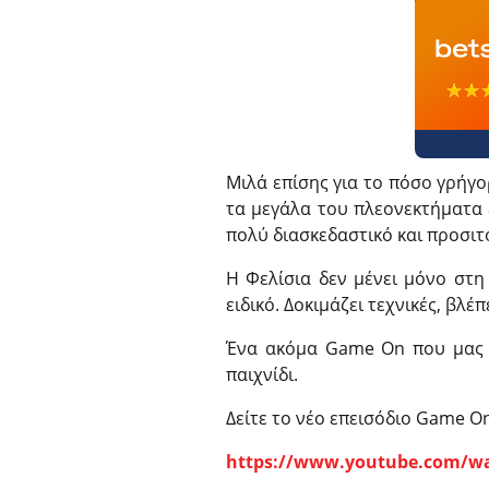
☆☆
★★
Μιλά επίσης για το πόσο γρήγο
τα μεγάλα του πλεονεκτήματα ε
πολύ διασκεδαστικό και προσιτ
Η Φελίσια δεν μένει μόνο στη 
ειδικό. Δοκιμάζει τεχνικές, βλέπ
Ένα ακόμα Game On που μας δ
παιχνίδι.
Δείτε το νέο επεισόδιο Game O
https://www.youtube.com/w