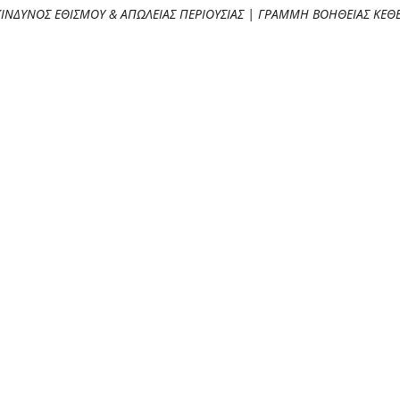
ΚΙΝΔΥΝΟΣ ΕΘΙΣΜΟΥ & ΑΠΩΛΕΙΑΣ ΠΕΡΙΟΥΣΙΑΣ | ΓΡΑΜΜΗ ΒΟΗΘΕΙΑΣ ΚΕΘΕ