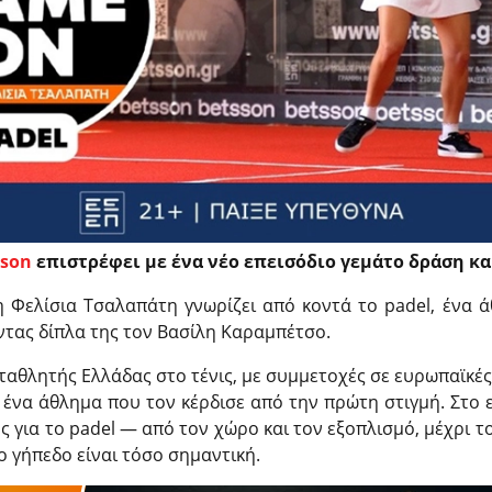
sson
επιστρέφει με ένα νέο επεισόδιο γεμάτο δράση κα
η Φελίσια Τσαλαπάτη γνωρίζει από κοντά το padel, ένα
ντας δίπλα της τον Βασίλη Καραμπέτσο.
ταθλητής Ελλάδας στο τένις, με συμμετοχές σε ευρωπαϊκές
, ένα άθλημα που τον κέρδισε από την πρώτη στιγμή. Στο 
ς για το padel — από τον χώρο και τον εξοπλισμό, μέχρι το
ο γήπεδο είναι τόσο σημαντική.