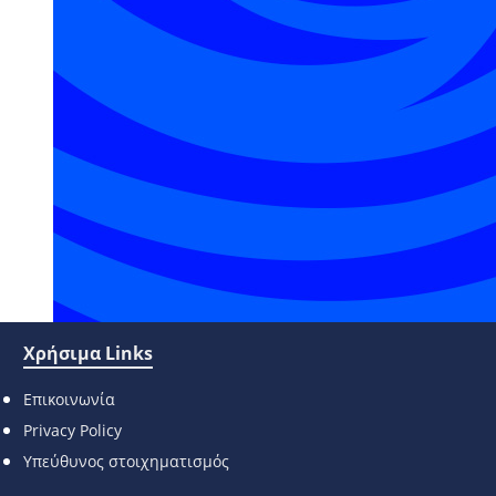
Χρήσιμα Links
Επικοινωνία
Privacy Policy
Υπεύθυνος στοιχηματισμός