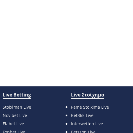
Live Betting
Live Στοίχημα
Stoiximan Live
Pame Stoixima Live
Novibet Live
Bet365 Live
Elabet Live
Interwetten Live
Fonbet Live
Betsson Live