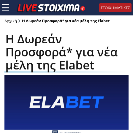
ΣΤΟΙΧΗΜΑΤΙΚΕΣ
Αρχική
Η Δωρεάν Προσφορά* για νέα μέλη της Elabet
Η Δωρεάν
Προσφορά* για νέα
μέλη της Elabet