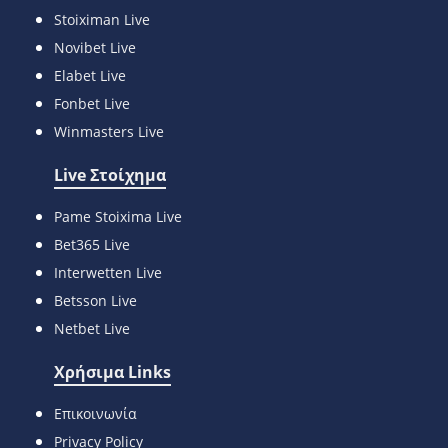
Stoiximan Live
Novibet Live
Elabet Live
Fonbet Live
Winmasters Live
Live Στοίχημα
Pame Stoixima Live
Bet365 Live
Interwetten Live
Betsson Live
Netbet Live
Χρήσιμα Links
Επικοινωνία
Privacy Policy