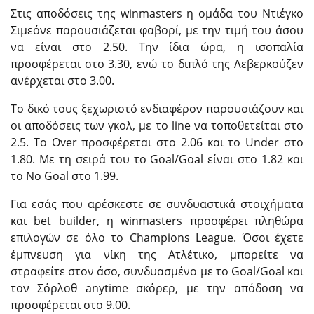
Στις αποδόσεις της winmasters η ομάδα του Ντιέγκο
Σιμεόνε παρουσιάζεται φαβορί, με την τιμή του άσου
να είναι στο 2.50. Την ίδια ώρα, η ισοπαλία
προσφέρεται στο 3.30, ενώ το διπλό της Λεβερκούζεν
ανέρχεται στο 3.00.
Το δικό τους ξεχωριστό ενδιαφέρον παρουσιάζουν και
οι αποδόσεις των γκολ, με το line να τοποθετείται στο
2.5. Το Over προσφέρεται στο 2.06 και το Under στο
1.80. Με τη σειρά του το Goal/Goal είναι στο 1.82 και
το No Goal στο 1.99.
Για εσάς που αρέσκεστε σε συνδυαστικά στοιχήματα
και bet builder, η winmasters προσφέρει πληθώρα
επιλογών σε όλο το Champions League. Όσοι έχετε
έμπνευση για νίκη της Ατλέτικο, μπορείτε να
στραφείτε στον άσο, συνδυασμένο με το Goal/Goal και
τον Σόρλοθ anytime σκόρερ, με την απόδοση να
προσφέρεται στο 9.00.