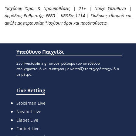
*Ισχύουν Όροι & Προϋποθέσεις | 21+ | Παίξε Υπεύθυνα |
Αρμόδιος Ρυθμιστής: ΕΕΕΠ | ΚΕΘΕΑ: 1114 | Κίνδυνος εθισμού και
απώλειας περιουσίας.*Ισχύουν όροι και προϋποθέσεις.
Υπεύθυνο Παιχνίδι
Στο livestoixima.gr υποστηρίζουμε τον υπεύθυνο
στοιχηματισμό και συστήνουμε να παίζετε τυχερά παιχνίδια
με μέτρο.
Live Betting
Stoiximan Live
Novibet Live
Elabet Live
Fonbet Live