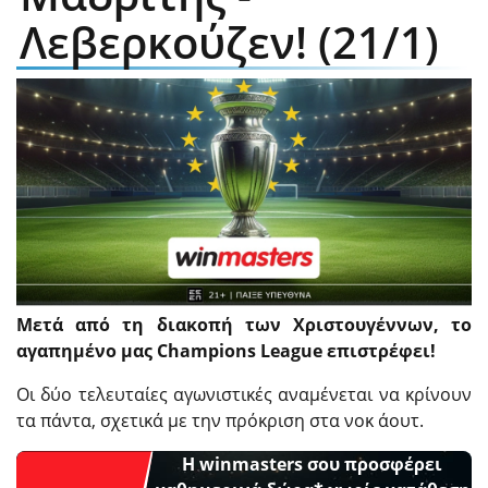
Λεβερκούζεν! (21/1)
Μετά από τη διακοπή των Χριστουγέννων, το
αγαπημένο μας Champions League επιστρέφει!
Οι δύο τελευταίες αγωνιστικές αναμένεται να κρίνουν
τα πάντα, σχετικά με την πρόκριση στα νοκ άουτ.
Η winmasters σου προσφέρει