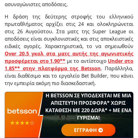
ασυναγώνιστες αποδόσεις.
Η δράση της δεύτερης στροφής του ελληνικού
πρωταθλήματος αρχίζει στις 24 και ολοκληρώνεται
στις 26 Αυγούστου. Στα ματς της Super League οι
αποδόσεις είναι συγκλονιστικές και στις αποκλειστικές
ειδικές αγορές. Χαρακτηριστικά, το να σημειωθούν
Over 20,5 γκολ στα ματς αυτής της αγωνιστικής
προσφέρεται στο 1,90**
με το αντίστοιχο
Under στο
1,85** στην πλατφόρμα της Betsson
. Παράλληλα,
είναι διαθέσιμο και το εργαλείο Bet Builder, που κάνει
την εμπειρία ακόμη πιο διασκεδαστική.
Η BETSSON ΣΕ ΥΠΟΔΕΧΕΤΑΙ ΜΕ ΜΙΑ
ΑΠΙΣΤΕΥΤΗ ΠΡΟΣΦΟΡΑ* ΧΩΡΙΣ
ΚΑΤΑΘΕΣΗ ΜΕ 220 ΔΩΡΑ* + ΜΕ ΕΝΑ
ΓΥΡΙΣΜΑ!
☆☆☆☆☆
★★★★★
ΕΓΓΡΑΦΗ