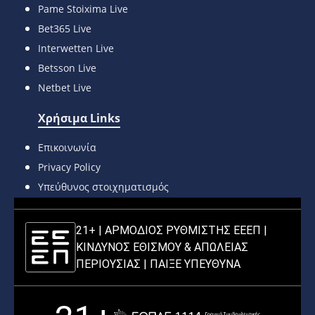
Pame Stoixima Live
Bet365 Live
Interwetten Live
Betsson Live
Netbet Live
Χρήσιμα Links
Επικοινωνία
Privacy Policy
Υπεύθυνος στοιχηματισμός
21+ | ΑΡΜΟΔΙΟΣ ΡΥΘΜΙΣΤΗΣ ΕΕΕΠ |
ΚΙΝΔΥΝΟΣ ΕΘΙΣΜΟΥ & ΑΠΩΛΕΙΑΣ
ΠΕΡΙΟΥΣΙΑΣ |
ΠΑΙΞΕ ΥΠΕΥΘΥΝΑ