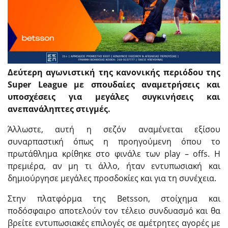
Δεύτερη αγωνιστική της κανονικής περιόδου της
Super League με σπουδαίες αναμετρήσεις και
υποσχέσεις για μεγάλες συγκινήσεις και
ανεπανάληπτες στιγμές.
Άλλωστε, αυτή η σεζόν αναμένεται εξίσου
συναρπαστική όπως η προηγούμενη όπου το
πρωτάθλημα κρίθηκε στο φινάλε των play – offs. Η
πρεμιέρα, αν μη τι άλλο, ήταν εντυπωσιακή και
δημιούργησε μεγάλες προσδοκίες και για τη συνέχεια.
Στην πλατφόρμα της Betsson, στοίχημα και
ποδόσφαιρο αποτελούν τον τέλειο συνδυασμό και θα
βρείτε εντυπωσιακές επιλογές σε αμέτρητες αγορές με