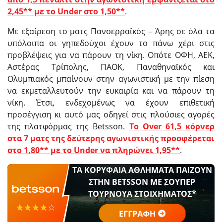
2,45** με το Under στο 1,50**
.
Με εξαίρεση το ματς Πανσερραϊκός – Άρης σε όλα τα
υπόλοιπα οι γηπεδούχοι έχουν το πάνω χέρι στις
προβλέψεις για να πάρουν τη νίκη. Οπότε ΟΦΗ, ΑΕΚ,
Αστέρας Τρίπολης, ΠΑΟΚ, Παναθηναϊκός και
Ολυμπιακός μπαίνουν στην αγωνιστική με την πίεση
να εκμεταλλευτούν την ευκαιρία και να πάρουν τη
νίκη. Έτσι, ενδεχομένως να έχουν επιθετική
προσέγγιση κι αυτό μας οδηγεί στις πλούσιες αγορές
της πλατφόρμας της Betsson.
Το Over 61,5 κόρνερ
στα 7 ματς της δεύτερης αγωνιστικής προσφέρεται
στο 1,80** με το Under να πληρώνει 1,95**
.
ΤΑ ΚΟΡΥΦΑΙΑ ΑΘΛΗΜΑΤΑ ΠΑΙΖΟΥΝ
ΣΤΗΝ BETSSON ΜΕ ΣΟΥΠΕΡ
ΤΟΥΡΝΟΥΑ ΣΤΟΙΧΗΜΑΤΟΣ*
☆☆☆☆☆
★★★★★
ΕΓΓΡΑΦΗ