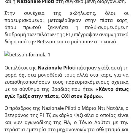
και η
Nazionale
Piloti
στη συγκεκριμένη διοργάνωση.
Στην συνέχεια της εκδήλωσης, όλοι οι
παρευρισκόμενοι μεταφέρθηκαν στην πίστα καρτ,
όπου πρωτού ξεκινήσει η πολύ-αναμενόμενη
διαδρομή των πιλότων της F1,υπέγραψαν αναμνηστικά
δώρα από την Betsson και τα μοίρασαν στο κοινό.
Οι πιλότοι της
Nazionale
Piloti
πάτησαν γκάζι αυτή τη
φορά όχι στα μονοθέσιά τους αλλά στα καρτ, για να
ευαισθητοποιήσουν τους παρευρισκόμενους σχετικά
με το σύνθημα της βραδιάς που ήταν
«Κάντο όπως
εγώ: Τρέξε στην πίστα, ΟΧΙ στον δρόμο»
.
O πρόεδρος της Nazionale Piloti ο Μάριο Ντι Νατάλε, ο
βετεράνος της F1 Τζιανκάρλο Φιζικέλα ο οποίος είναι
και νυν αγωνοδίκης της FIA, ο Τόνιο Λούτσι με την
τεράστια εμπειρία στο μηχανονοκίνητο αθλητισμό και