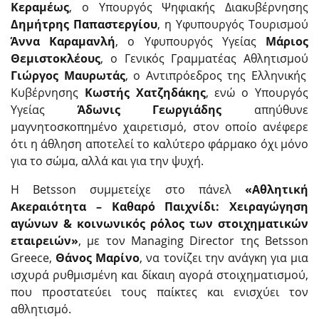
Κεραμέως
, ο Υπουργός Ψηφιακής Διακυβέρνησης
Δημήτρης Παπαστεργίου
, η Υφυπουργός Τουρισμού
Άννα Καραμανλή
, ο Υφυπουργός Υγείας
Μάριος
Θεμιστοκλέους
, ο Γενικός Γραμματέας Αθλητισμού
Γιώργος Μαυρωτάς
, ο Αντιπρόεδρος της Ελληνικής
Κυβέρνησης
Κωστής Χατζηδάκης
, ενώ ο Υπουργός
Υγείας
Άδωνις Γεωργιάδης
απηύθυνε
μαγνητοσκοπημένο χαιρετισμό, στον οποίο ανέφερε
ότι η άθληση αποτελεί το καλύτερο φάρμακο όχι μόνο
για το σώμα, αλλά και για την ψυχή.
Η Betsson συμμετείχε στο πάνελ
«Αθλητική
Ακεραιότητα – Καθαρό Παιχνίδι: Χειραγώγηση
αγώνων & κοινωνικός ρόλος των στοιχηματικών
εταιρειών»
, με τον Managing Director της Betsson
Greece,
Θάνος Μαρίνο
, να τονίζει την ανάγκη για μια
ισχυρά ρυθμισμένη και δίκαιη αγορά στοιχηματισμού,
που προστατεύει τους παίκτες και ενισχύει τον
αθλητισμό.