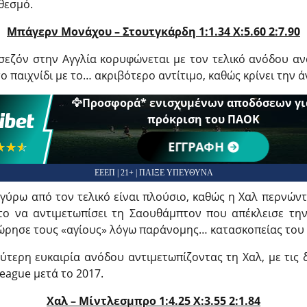
θεσμό.
Μπάγερν Μονάχου – Στουτγκάρδη 1:1.34
X
:5.60 2:7.90
σεζόν στην Αγγλία κορυφώνεται με τον τελικό ανόδου αν
 το παιχνίδι με το… ακριβότερο αντίτιμο, καθώς κρίνει την 
🦅Προσφορά* ενισχυμένων αποδόσεων γι
πρόκριση του ΠΑΟΚ
☆☆☆
★★★
ΕΓΓΡΑΦΗ
ΕΕΕΠ | 21+ | ΠΑΙΞΕ ΥΠΕΥΘΥΝΑ
γύρω από τον τελικό είναι πλούσιο, καθώς η Χαλ περνώντ
κειτο να αντιμετωπίσει τη Σαουθάμπτον που απέκλεισε 
 τιμώρησε τους «αγίους» λόγω παράνομης… κατασκοπείας του
εύτερη ευκαιρία ανόδου αντιμετωπίζοντας τη Χαλ, με τις
eague μετά το 2017.
Χαλ – Μίντλεσμπρο 1:4.25
X
:3.55 2:1.84