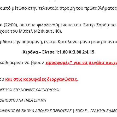
ανοικτό μέτωπο στην τελευταία στροφή του πρωταθλήματος
ε (22:00), με τους φιλοξενούμενους του Έντερ Σαράμπια
ους του Μίτσελ (42 έναντι 40).
ερδίσει την παραμονή, ενώ οι Καταλανοί μόνο με «τρίποντο
Χιρόνα – Έλτσε 1:1.80
X
:3.80 2:4.15
 καθημερινά να βρουν
προσφορές* για τα μεγάλα παιχ
σου
και στις κορυφαίες διοργανώσεις.
ΘΕΣΙΜΟΙ ΣΤΟ NOVIBET.GR/INFO/OROI
ΠΟΙΗΘΟΥΝ ΑΝΑ ΠΑΣΑ ΣΤΙΓΜΗ
ΚΙΝΔΥΝΟΣ ΕΘΙΣΜΟΥ & ΑΠΩΛΕΙΑΣ ΠΕΡΙΟΥΣΙΑΣ | ΕΟΠΑΕ – ΓΡΑΜΜΗ ΣΥΜΒΟ