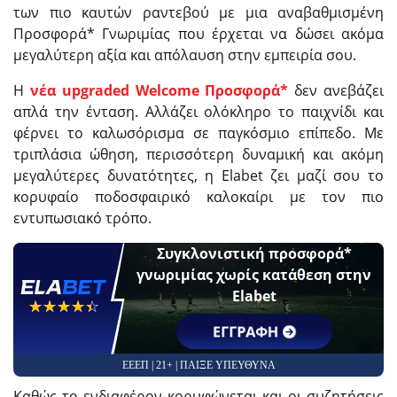
των πιο καυτών ραντεβού με μια αναβαθμισμένη
Προσφορά* Γνωριμίας που έρχεται να δώσει ακόμα
μεγαλύτερη αξία και απόλαυση στην εμπειρία σου.
Η
νέα upgraded Welcome Προσφορά*
δεν ανεβάζει
απλά την ένταση. Αλλάζει ολόκληρο το παιχνίδι και
φέρνει το καλωσόρισμα σε παγκόσμιο επίπεδο. Με
τριπλάσια ώθηση, περισσότερη δυναμική και ακόμη
μεγαλύτερες δυνατότητες, η Elabet ζει μαζί σου το
κορυφαίο ποδοσφαιρικό καλοκαίρι με τον πιο
εντυπωσιακό τρόπο.
Συγκλονιστική προσφορά*
γνωριμίας χωρίς κατάθεση στην
Elabet
☆☆☆☆☆
★★★★★
ΕΓΓΡΑΦΗ
ΕΕΕΠ | 21+ | ΠΑΙΞΕ ΥΠΕΥΘΥΝΑ
Καθώς το ενδιαφέρον κορυφώνεται και οι συζητήσεις