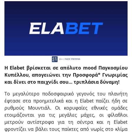
Η Elabet βρίσκεται σε απόλυτο mood Παγκοσμίου
Κυπέλλου, απογειώνει την Προσφορά* Γνωριμίας
και δίνει στο παιχνίδι σου… τριπλάσια δύναμη!
Το μεγαλύτερο ποδοσφαιρικό γεγονός του πλανήτη
έφτασε στα προημιτελικά και η Elabet παίζει ήδη σε
ρυθμούς Μουντιάλ. Οι κορυφαίες εθνικές ομάδες
ετοιμάζονται για τις μεγάλες μάχες, οι φίλαθλοι
μετρούν αντίστροφα για τη σέντρα και η Elabet
φροντίζει να βάλει τους παίκτες από νωρίς στο κλίμα