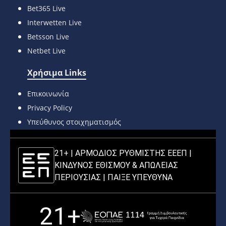
Bet365 Live
Interwetten Live
Betsson Live
Netbet Live
Χρήσιμα Links
Επικοινωνία
Privacy Policy
Υπεύθυνος στοιχηματισμός
21+ | ΑΡΜΟΔΙΟΣ ΡΥΘΜΙΣΤΗΣ ΕΕΕΠ |
ΚΙΝΔΥΝΟΣ ΕΘΙΣΜΟΥ & ΑΠΩΛΕΙΑΣ
ΠΕΡΙΟΥΣΙΑΣ |
ΠΑΙΞΕ ΥΠΕΥΘΥΝΑ
21+