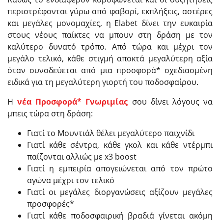
περιστρέφονται γύρω από φαβορί, εκπλήξεις, αστέρες
και μεγάλες μονομαχίες, η Elabet δίνει την ευκαιρία
στους νέους παίκτες να μπουν στη δράση με τον
καλύτερο δυνατό τρόπο. Από τώρα και μέχρι τον
μεγάλο τελικό, κάθε στιγμή αποκτά μεγαλύτερη αξία
όταν συνοδεύεται από μια προσφορά* σχεδιασμένη
ειδικά για τη μεγαλύτερη γιορτή του ποδοσφαίρου.
Η
νέα Προσφορά* Γνωριμίας
σου δίνει λόγους να
μπεις τώρα στη δράση:
Γιατί το Μουντιάλ θέλει μεγαλύτερο παιχνίδι
Γιατί κάθε σέντρα, κάθε γκολ και κάθε ντέρμπι
παίζονται αλλιώς με x3 boost
Γιατί η εμπειρία απογειώνεται από τον πρώτο
αγώνα μέχρι τον τελικό
Γιατί οι μεγάλες διοργανώσεις αξίζουν μεγάλες
προσφορές*
Γιατί κάθε ποδοσφαιρική βραδιά γίνεται ακόμη