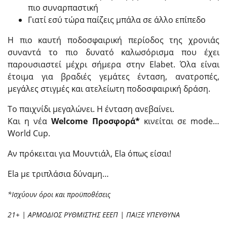
πιο συναρπαστική
Γιατί εσύ τώρα παίζεις μπάλα σε άλλο επίπεδο
Η πιο καυτή ποδοσφαιρική περίοδος της χρονιάς
συναντά το πιο δυνατό καλωσόρισμα που έχει
παρουσιαστεί μέχρι σήμερα στην Elabet. Όλα είναι
έτοιμα για βραδιές γεμάτες ένταση, ανατροπές,
μεγάλες στιγμές και ατελείωτη ποδοσφαιρική δράση.
Το παιχνίδι μεγαλώνει. Η ένταση ανεβαίνει.
Και η νέα
Welcome Προσφορά*
κινείται σε mode…
World Cup.
Αν πρόκειται για Μουντιάλ, Ela όπως είσαι!
Ela με τριπλάσια δύναμη…
*Ισχύουν όροι και προϋποθέσεις
21+ | ΑΡΜΟΔΙΟΣ ΡΥΘΜΙΣΤΗΣ ΕΕΕΠ | ΠΑΙΞΕ ΥΠΕΥΘΥΝΑ