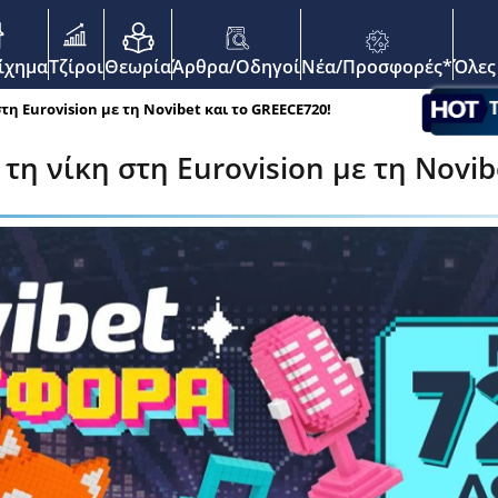
enu
οίχημα
Τζίροι
Θεωρία
Άρθρα/Οδηγοί
Νέα/Προσφορές*
Όλες
τη Eurovision με τη Novibet και το GREECE720!
τη νίκη στη Eurovision με τη Novib