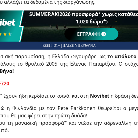
ου αλλάζει τα δεδομένα της διοργάνωσης.
SUMMERAKI2026 προσφορά* χωρίς κατάθεσ
1.020 δώρα*)
☆☆☆
★★★
ΕΓΓΡΑΦΗ
ΕΕΕΠ | 21+ | ΠΑΙΞΕ ΥΠΕΥΘΥΝΑ
ωσιακή παρουσίαση, η Ελλάδα φιγουράρει ως το
απόλυτο
 όλους το θρυλικό 2005 της Έλενας Παπαρίζου. Ο στόχο
Αθήνα!
E720
” έχουν ήδη κερδίσει το κοινό, και στη
Novibet
η δράση δεν
ώ η Φινλανδία με τον Pete Parkkonen θεωρείται ο μεγά
 που θα μας φέρει στην πρώτη δυάδα!
υ τη μοναδική προσφορά* και νιώσε την αδρεναλίνη τ
υτό.