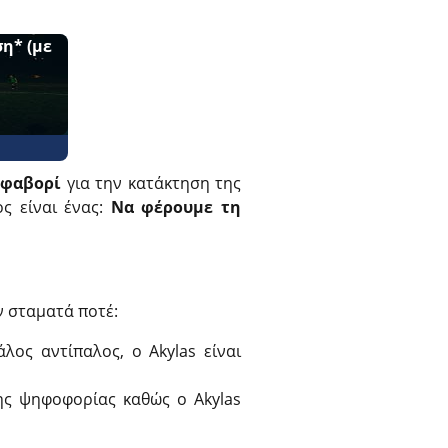
η* (με
 φαβορί
για την κατάκτηση της
ς είναι ένας:
Να φέρουμε τη
 σταματά ποτέ:
λος αντίπαλος, ο Akylas είναι
ης ψηφοφορίας καθώς ο Akylas