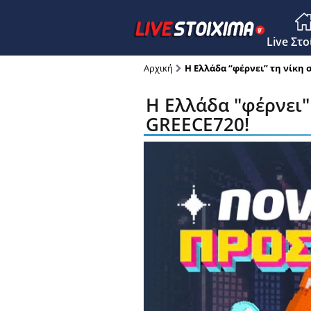
Main M
Live Στ
Αρχική
Η Ελλάδα “φέρνει” τη νίκη σ
Η Ελλάδα "φέρνει" 
GREECE720!