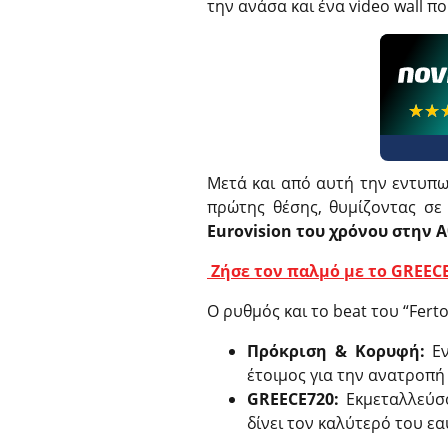
την ανάσα και ένα video wall π
☆☆
★★
Μετά και από αυτή την εντυπ
πρώτης θέσης, θυμίζοντας σε
Eurovision του χρόνου στην 
Ζήσε τον παλμό με το GREEC
Ο ρυθμός και το beat του “Ferto
Πρόκριση & Κορυφή:
Εν
έτοιμος για την ανατροπή
G
REECE720:
Εκμεταλλεύσο
δίνει τον καλύτερό του εα