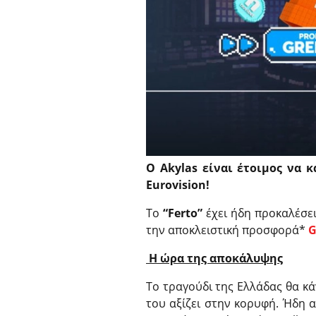
Ο Akylas είναι έτοιμος να 
Eurovision!
Το
“Ferto”
έχει ήδη προκαλέσει
την αποκλειστική προσφορά*
G
Η ώρα της αποκάλυψης
Το τραγούδι της Ελλάδας θα κ
του αξίζει στην κορυφή. Ήδη α