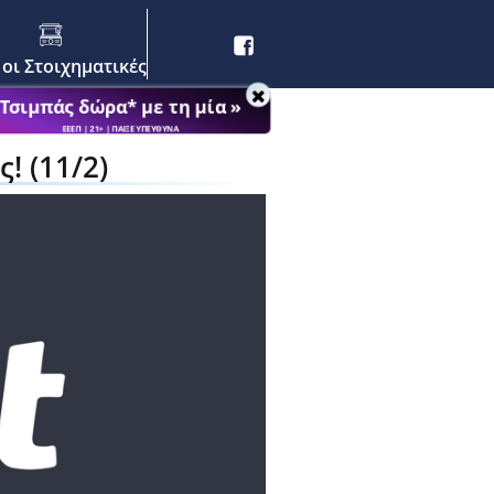
 οι Στοιχηματικές
Τσιμπάς δώρα* με τη μία »
ΕΕΕΠ | 21+ | ΠΑΙΞΕ ΥΠΕΥΘΥΝΑ
! (11/2)