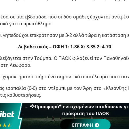
μέσα σε μία εβδομάδα που οι δύο ομάδες έρχονται αντιμέτ
ακό για το πρωτάθλημα.
οι γηπεδούχοι επικράτησαν με 3-2 αλλά τώρα η κατάσταση ε
Λεβαδειακός – ΟΦΗ 1: 1.86
X: 3.35 2: 4.70
διεξάγεται στην Τούμπα. Ο ΠΑΟΚ φιλοξενεί τον Παναθηναϊ
ς στη Λεωφόρο.
ε χαρακτήρα και πήρε ένα σημαντικό αποτέλεσμα που του 
ς ισοπαλία (0-0) στο ντέρμπι με τον Άρη στο «Κλεάνθης 
τις καθυστερήσεις.
🦅Προσφορά* ενισχυμένων αποδόσεων γι
πρόκριση του ΠΑΟΚ
☆☆☆
★★★
ΕΓΓΡΑΦΗ