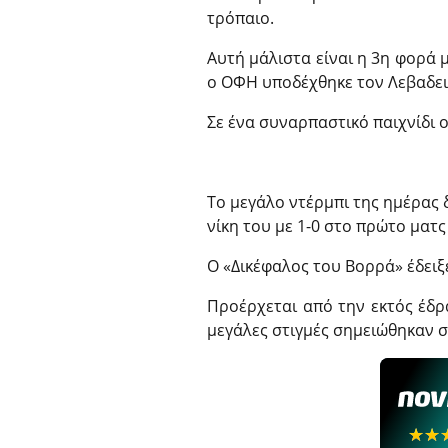
τρόπαιο.
Αυτή μάλιστα είναι η 3η φορά 
ο ΟΦΗ υποδέχθηκε τον Λεβαδει
Σε ένα συναρπαστικό παιχνίδι 
Το μεγάλο ντέρμπι της ημέρας 
νίκη του με 1-0 στο πρώτο ματ
Ο «Δικέφαλος του Βορρά» έδειξ
Προέρχεται από την εκτός έδρα
μεγάλες στιγμές σημειώθηκαν σ
☆☆
★★