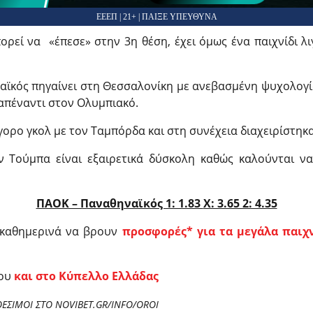
ΕΕΕΠ | 21+ | ΠΑΙΞΕ ΥΠΕΥΘΥΝΑ
εί να «έπεσε» στην 3η θέση, έχει όμως ένα παιχνίδι λιγ
ϊκός πηγαίνει στη Θεσσαλονίκη με ανεβασμένη ψυχολογία
απέναντι στον Ολυμπιακό.
γορο γκολ με τον Ταμπόρδα και στη συνέχεια διαχειρίστηκ
 Τούμπα είναι εξαιρετικά δύσκολη καθώς καλούνται ν
ΠΑΟΚ – Παναθηναϊκός 1: 1.83
X: 3.65 2: 4.35
 καθημερινά να βρουν
προσφορές* για τα μεγάλα παιχ
σου
και στο Κύπελλο Ελλάδας
ΘΕΣΙΜΟΙ ΣΤΟ NOVIBET.GR/INFO/OROI