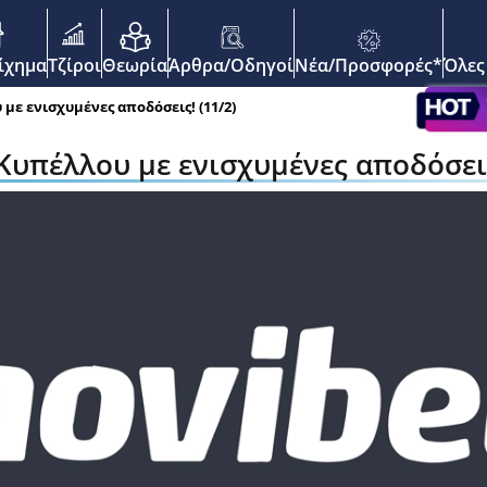
enu
οίχημα
Τζίροι
Θεωρία
Άρθρα/Οδηγοί
Νέα/Προσφορές*
Όλες
 με ενισχυμένες αποδόσεις! (11/2)
 Κυπέλλου με ενισχυμένες αποδόσεις