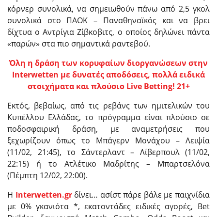
κόρνερ συνολικά, να σημειωθούν πάνω από 2,5 γκολ
συνολικά στο ΠΑΟΚ – Παναθηναϊκός και να βρει
δίχτυα ο Αντρίγια Ζίβκοβιτς, ο οποίος δηλώνει πάντα
«παρών» στα πιο σημαντικά ραντεβού.
Όλη η δράση των κορυφαίων διοργανώσεων στην
Interwetten με δυνατές αποδόσεις, πολλά ειδικά
στοιχήματα και πλούσιο Live Betting! 21+
Εκτός, βεβαίως, από τις ρεβάνς των ημιτελικών του
Κυπέλλου Ελλάδας, το πρόγραμμα είναι πλούσιο σε
ποδοσφαιρική δράση, με αναμετρήσεις που
ξεχωρίζουν όπως το Μπάγερν Μονάχου – Λειψία
(11/02, 21:45), το Σάντερλαντ – Λίβερπουλ (11/02,
22:15) ή το Ατλέτικο Μαδρίτης – Μπαρτσελόνα
(Πέμπτη 12/02, 22:00).
Η
Interwetten.gr
δίνει… ασίστ πάρε βάλε με παιχνίδια
με 0% γκανιότα *, εκατοντάδες ειδικές αγορές, Bet