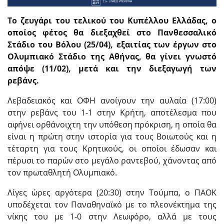
Το ζευγάρι του τελικού του Κυπέλλου Ελλάδας, ο
οποίος φέτος θα διεξαχθεί στο Πανθεσσαλικό
Στάδιο του Βόλου (25/04), εξαιτίας των έργων στο
Ολυμπιακό Στάδιο της Αθήνας, θα γίνει γνωστό
απόψε (11/02), μετά και την διεξαγωγή των
ρεβάνς.
Λεβαδειακός και ΟΦΗ ανοίγουν την αυλαία (17:00)
στην ρεβάνς του 1-1 στην Κρήτη, αποτέλεσμα που
αφήνει ορθάνοιχτη την υπόθεση πρόκριση, η οποία θα
είναι η πρώτη στην ιστορία για τους Βοιωτούς και η
τέταρτη για τους Κρητικούς, οι οποίοι έδωσαν και
πέρυσι το παρών στο μεγάλο ραντεβού, χάνοντας από
τον πρωταθλητή Ολυμπιακό.
Λίγες ώρες αργότερα (20:30) στην Τούμπα, ο ΠΑΟΚ
υποδέχεται τον Παναθηναϊκό με το πλεονέκτημα της
νίκης του με 1-0 στην Λεωφόρο, αλλά με τους