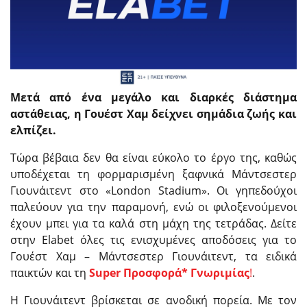
Μετά από ένα μεγάλο και διαρκές διάστημα
αστάθειας, η Γουέστ Χαμ δείχνει σημάδια ζωής και
ελπίζει.
Τώρα βέβαια δεν θα είναι εύκολο το έργο της, καθώς
υποδέχεται τη φορμαρισμένη ξαφνικά Μάντσεστερ
Γιουνάιτεντ στο «London Stadium». Οι γηπεδούχοι
παλεύουν για την παραμονή, ενώ οι φιλοξενούμενοι
έχουν μπει για τα καλά στη μάχη της τετράδας. Δείτε
στην Elabet όλες τις ενισχυμένες αποδόσεις για το
Γουέστ Χαμ – Μάντσεστερ Γιουνάιτεντ, τα ειδικά
παικτών και τη
Super Προσφορά* Γνωριμίας
!
.
Η Γιουνάιτεντ βρίσκεται σε ανοδική πορεία. Με τον