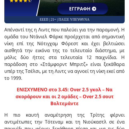
☆☆☆☆☆
★★★★★
ΕΓΓΡΑΦΗ
ΕΕΕΠ | 21+ | ΠΑΙΞΕ ΥΠΕΥΘΥΝΑ
Απέναντί της η Λιντς που παλεύει για την παραμονή. Η
ομάδα του Ντάνιελ Φάρκε προέρχεται από σημαντική
νίκη επί της Νότιγχαμ Φόρεστ και έχει βελτιώσει
αισθητά την εικόνα της το τελευταίο διάστημα, με
μόλις δύο ήττες στα τελευταία 12 παιχνίδια. Η
παράδοση στο «Στάμφορντ Μπριτζ» είναι ξεκάθαρα
υπέρ της Τσέλσι, με τη Λιντς να αγνοεί τη νίκη εκεί από
το 1999.
ΕΝΙΣΧΥΜΕΝΟ στο 3.45: Over 2.5 γκολ – Να
σκοράρουν και οι 2 ομάδες – Over 2.5 σουτ
Βολτεμάντε
Η πιο καυτή αναμέτρηση της Τρίτης φέρνει
αντιμέτωπες την Τότεναμ και τη Νιούκαστλ σε ένα
παιχνίδι που φέρνει ξεκάθαρη πίεση και για τις δύο