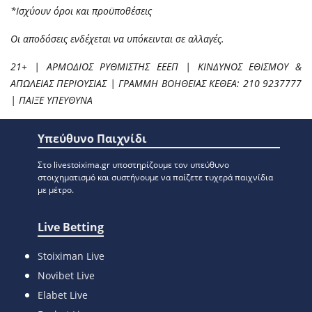
*Ισχύουν όροι και προϋποθέσεις
Οι αποδόσεις ενδέχεται να υπόκεινται σε αλλαγές.
21+ | ΑΡΜΟΔΙΟΣ ΡΥΘΜΙΣΤΗΣ ΕΕΕΠ | ΚΙΝΔΥΝΟΣ ΕΘΙΣΜΟΥ &
ΑΠΩΛΕΙΑΣ ΠΕΡΙΟΥΣΙΑΣ | ΓΡΑΜΜΗ ΒΟΗΘΕΙΑΣ ΚΕΘΕΑ: 210 9237777
| ΠΑΙΞΕ ΥΠΕΥΘΥΝΑ
Υπεύθυνο Παιχνίδι
Στο livestoixima.gr υποστηρίζουμε τον υπεύθυνο
στοιχηματισμό και συστήνουμε να παίζετε τυχερά παιχνίδια
με μέτρο.
Live Betting
Stoiximan Live
Novibet Live
Elabet Live