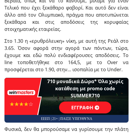
Βέβαια, όπως και να το κάνουμε, μιλάμε για έναν
Τελικό που έχει ξεκάθαρο φαβορί. Και αυτό δεν είναι
άλλο από τον Ολυμπιακό, πράγμα που αποτυπώνεται
ξεκάθαρα και στις αποδόσεις της κορυφαίας
στοιχηματικής εταιρείας.
Στο 1.30 η «ερυθρόλευκη» νίκη, με αυτή της Ρεάλ στο
3.65. Όσον αφορά στην αγορά των πόντων, τώρα,
έχουμε και εδώ πολύ ενδιαφέρουσες αποδόσεις. Το
line τοποθετήθηκε στο 164,5, με το Over να
προσφέρεται στο 1.90, στην… ισοπαλία με το Under.
710 μοναδικά Δώρα* Όλα χωρίς
κατάθεση με promo code
SUMMER710
☆☆☆☆☆
★★★★★
ΕΓΓΡΑΦΗ
ΕΕΕΠ | 21+ | ΠΑΙΞΕ ΥΠΕΥΘΥΝΑ
Φυσικά, δεν θα μπορούσαμε να γυρίσουμε την πλάτη