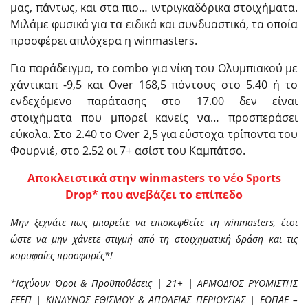
μας, πάντως, και στα πιο… ιντριγκαδόρικα στοιχήματα.
Μιλάμε φυσικά για τα ειδικά και συνδυαστικά, τα οποία
προσφέρει απλόχερα η winmasters.
Για παράδειγμα, το combo για νίκη του Ολυμπιακού με
χάντικαπ -9,5 και Over 168,5 πόντους στο 5.40 ή το
ενδεχόμενο παράτασης στο 17.00 δεν είναι
στοιχήματα που μπορεί κανείς να… προσπεράσει
εύκολα. Στο 2.40 το Over 2,5 για εύστοχα τρίποντα του
Φουρνιέ, στο 2.52 οι 7+ ασίστ του Καμπάτσο.
Aποκλειστικά στην winmasters το νέο Sports
Drop* που ανεβάζει το επίπεδο
Μην ξεχνάτε πως μπορείτε να επισκεφθείτε τη winmasters, έτσι
ώστε να μην χάνετε στιγμή από τη στοιχηματική δράση και τις
κορυφαίες προσφορές*!
*Ισχύουν Όροι & Προϋποθέσεις | 21+ | ΑΡΜΟΔΙΟΣ ΡΥΘΜΙΣΤΗΣ
ΕΕΕΠ | ΚΙΝΔΥΝΟΣ ΕΘΙΣΜΟΥ & ΑΠΩΛΕΙΑΣ ΠΕΡΙΟΥΣΙΑΣ | ΕΟΠΑΕ –