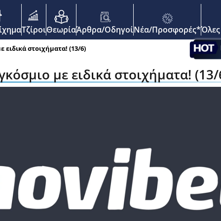
enu
οίχημα
Τζίροι
Θεωρία
Άρθρα/Οδηγοί
Νέα/Προσφορές*
Όλες
 ειδικά στοιχήματα! (13/6)
γκόσμιο με ειδικά στοιχήματα! (13/