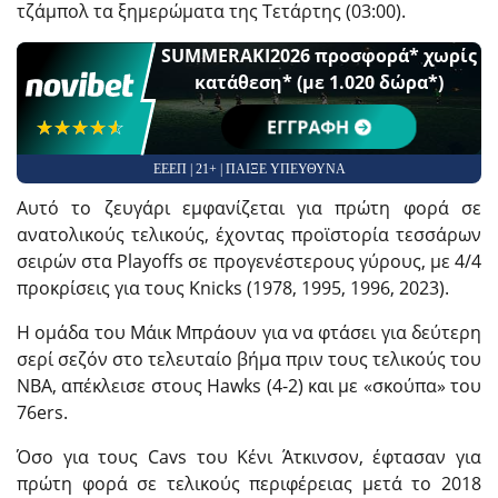
τζάμπολ τα ξημερώματα της Τετάρτης (03:00).
SUMMERAKI2026 προσφορά* χωρίς
κατάθεση* (με 1.020 δώρα*)
☆☆☆☆☆
★★★★★
ΕΓΓΡΑΦΗ
ΕΕΕΠ | 21+ | ΠΑΙΞΕ ΥΠΕΥΘΥΝΑ
Αυτό το ζευγάρι εμφανίζεται για πρώτη φορά σε
ανατολικούς τελικούς, έχοντας προϊστορία τεσσάρων
σειρών στα Playoffs σε προγενέστερους γύρους, με 4/4
προκρίσεις για τους Knicks (1978, 1995, 1996, 2023).
Η ομάδα του Μάικ Μπράουν για να φτάσει για δεύτερη
σερί σεζόν στο τελευταίο βήμα πριν τους τελικούς του
NBA, απέκλεισε στους Hawks (4-2) και με «σκούπα» του
76ers.
Όσο για τους Cavs του Κένι Άτκινσον, έφτασαν για
πρώτη φορά σε τελικούς περιφέρειας μετά το 2018