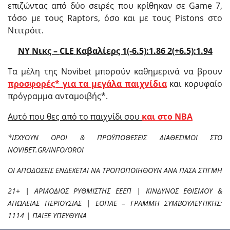
επιζώντας από δύο σειρές που κρίθηκαν σε Game 7,
τόσο με τους Raptors, όσο και με τους Pistons στο
Ντιτρόιτ.
NY
Νικς –
CLE
Καβαλίερς 1(-6.5):1.86 2(+6.5):1.94
Τα μέλη της Novibet μπορούν καθημερινά να βρουν
προσφορές* για τα μεγάλα παιχνίδια
και κορυφαίο
πρόγραμμα ανταμοιβής*.
Αυτό που θες από το παιχνίδι σου
και στο ΝΒΑ
*ΙΣΧΥΟΥΝ ΟΡΟΙ & ΠΡΟΫΠΟΘΕΣΕΙΣ ΔΙΑΘΕΣΙΜΟΙ ΣΤΟ
NOVIBET.GR/INFO/OROI
ΟΙ ΑΠΟΔΟΣΕΙΣ ΕΝΔΕΧΕΤΑΙ ΝΑ ΤΡΟΠΟΠΟΙΗΘΟΥΝ ΑΝΑ ΠΑΣΑ ΣΤΙΓΜΗ
21+ | ΑΡΜΟΔΙΟΣ ΡΥΘΜΙΣΤΗΣ ΕΕΕΠ | ΚΙΝΔΥΝΟΣ ΕΘΙΣΜΟΥ &
ΑΠΩΛΕΙΑΣ ΠΕΡΙΟΥΣΙΑΣ | ΕΟΠΑΕ – ΓΡΑΜΜΗ ΣΥΜΒΟΥΛΕΥΤΙΚΗΣ:
1114 | ΠΑΙΞΕ ΥΠΕΥΘΥΝΑ