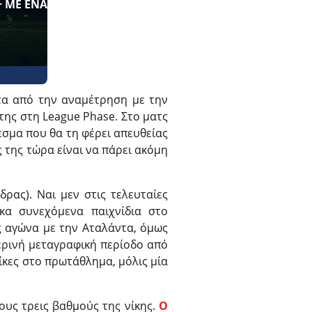
+ ΜΕ ΕΝΑ
ιτα από την αναμέτρηση με την
της στη League Phase. Στο ματς
εσμα που θα τη φέρει απευθείας
ς της τώρα είναι να πάρει ακόμη
δρας). Ναι μεν στις τελευταίες
έκα συνεχόμενα παιχνίδια στο
ς αγώνα με την Αταλάντα, όμως
μερινή μεταγραφική περίοδο από
νίκες στο πρωτάθλημα, μόλις μία
ους τρεις βαθμούς της νίκης.
Ο