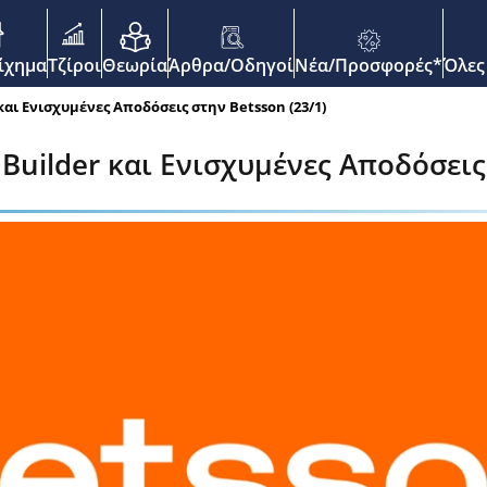
enu
οίχημα
Τζίροι
Θεωρία
Άρθρα/Οδηγοί
Νέα/Προσφορές*
Όλες
 και Ενισχυμένες Αποδόσεις στην Betsson (23/1)
t Builder και Ενισχυμένες Αποδόσει