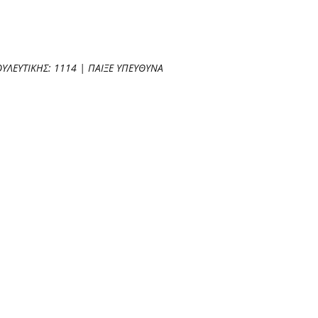
ΥΛΕΥΤΙΚΗΣ: 1114 | ΠΑΙΞΕ ΥΠΕΥΘΥΝΑ