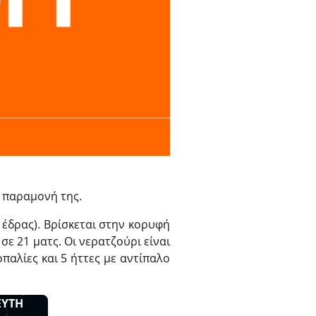
ν παραμονή της.
ός έδρας). Βρίσκεται στην κορυφή
ε 21 ματς. Οι νερατζούρι είναι
οπαλίες και 5 ήττες με αντίπαλο
ΕΥΤΗ