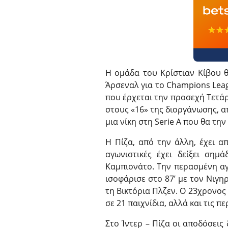
☆☆
★★
Η ομάδα του Κρίστιαν Κίβου θ
Άρσεναλ για το Champions Leag
που έρχεται την προσεχή Τετάρ
στους «16» της διοργάνωσης, απ
μια νίκη στη Serie A που θα τη
Η Πίζα, από την άλλη, έχει απ
αγωνιστικές έχει δείξει σημ
Καμπιονάτο. Την περασμένη αγ
ισοφάρισε στο 87’ με τον Νιγη
τη Βικτόρια Πλζεν. Ο 23χρονος 
σε 21 παιχνίδια, αλλά και τις π
Στο Ίντερ – Πίζα οι αποδόσεις