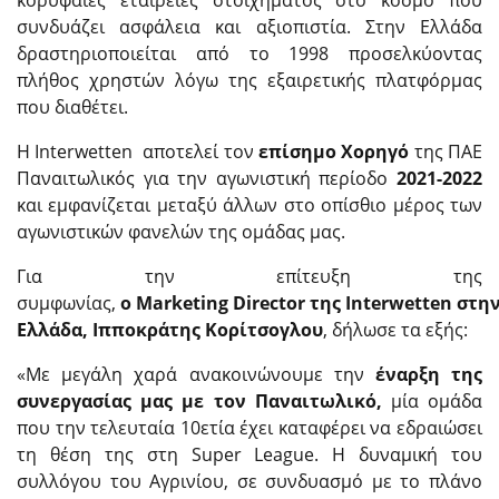
κορυφαίες εταιρείες στοιχήματος στο κόσμο που
συνδυάζει ασφάλεια και αξιοπιστία. Στην Ελλάδα
δραστηριοποιείται από το 1998 προσελκύοντας
πλήθος χρηστών λόγω της εξαιρετικής πλατφόρμας
που διαθέτει.
Η Interwetten
αποτελεί τον
επίσημο Χορηγό
της ΠΑΕ
Παναιτωλικός για την αγωνιστική περίοδο
2021-2022
και εμφανίζεται μεταξύ άλλων στο οπίσθιο μέρος των
αγωνιστικών φανελών της ομάδας μας.
Για την επίτευξη της
συμφωνίας,
ο
Marketing
Director
της
Interwetten
στη
Ελλάδα, Ιπποκράτης Κορίτσογλου
, δήλωσε τα εξής:
«Με μεγάλη χαρά ανακοινώνουμε την
έναρξη της
συνεργασίας μας με τον Παναιτωλικό,
μία ομάδα
που την τελευταία 10ετία έχει καταφέρει να εδραιώσει
τη θέση της στη Super League. Η δυναμική του
συλλόγου του Αγρινίου, σε συνδυασμό με το πλάνο