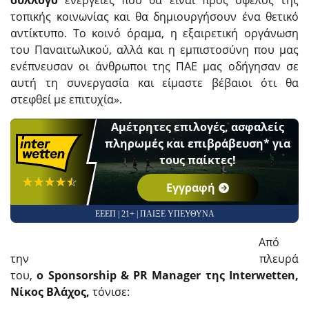
σύλλογο
ενέργειες που θα είναι προς όφελος της
τοπικής κοινωνίας και θα δημιουργήσουν ένα θετικό
αντίκτυπο. Το κοινό όραμα, η εξαιρετική οργάνωση
του Παναιτωλικού, αλλά και η εμπιστοσύνη που μας
ενέπνευσαν οι άνθρωποι της ΠΑΕ μας οδήγησαν σε
αυτή τη συνεργασία και είμαστε βέβαιοι ότι θα
στεφθεί με επιτυχία».
Αμέτρητες επιλογές, ασφαλείς
πληρωμές και επιβράβευση* για
τους παίκτες!
☆☆☆☆☆
★★★★★
Εγγραφή
ΕΕΕΠ | 21+ | ΠΑΙΞΕ ΥΠΕΥΘΥΝΑ
Από
την πλευρά
του,
ο
Sponsorship
&
PR
Manager
της
Interwetten
,
Νίκος Βλάχος,
τόνισε: