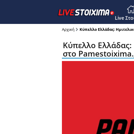
Main M
Live Στ
Αρχική
Κύπελλο Ελλάδας: Ημιτελικ
Κύπελλο Ελλάδας: 
στο Pamestoixima.