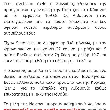
Στην αντίπερα όχθη η Ζαλγκίρις «διέλυσε» την
προηγούμενη αγωνιστική την Παρτιζάν στο Κάουνας
με το εμφατικό 109-68. Οι Λιθουανοί ήταν
«καταιγιστικοί» από το πρώτο δεκάλεπτο και δεν
άφησαν κανένα περιθώριο αντίδρασης στους
αντιπάλους τους.
Είχαν 5 παίκτες με διψήφιο αριθμό πόντων, με τον
Φρανσίσκο να πετυχαίνει 22 και να μοιράζει και 5
ασίστ. Βρέθηκε έτσι στην 7η θέση με ρεκόρ 10-7 και
ευελπιστεί σε μία θέση στα πλέι οφ ή τα πλέι ιν.
Η Ζαλγκίρις με όπλο την έδρα της ευελπιστεί σε ένα
θετικό αποτέλεσμα και απέναντι στον Παναθηναϊκό.
Έδειξε άλλωστε πολύ καλό πρόσωπο και την Κυριακή
(21/12) για το Κύπελλο στη Λιθουανία καθώς
επικράτησε με 118-73 της Γιονάβα.
Τα μέλη της Novibet μπορούν καθημερινά να βρουν
προσφορές* για τα μεγάλα παιχνίδια
και κορυφαίο