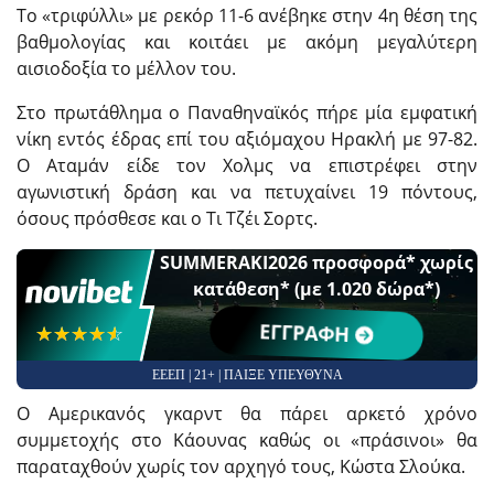
Το «τριφύλλι» με ρεκόρ 11-6 ανέβηκε στην 4η θέση της
βαθμολογίας και κοιτάει με ακόμη μεγαλύτερη
αισιοδοξία το μέλλον του.
Στο πρωτάθλημα ο Παναθηναϊκός πήρε μία εμφατική
νίκη εντός έδρας επί του αξιόμαχου Ηρακλή με 97-82.
Ο Αταμάν είδε τον Χολμς να επιστρέφει στην
αγωνιστική δράση και να πετυχαίνει 19 πόντους,
όσους πρόσθεσε και ο Τι Τζέι Σορτς.
SUMMERAKI2026 προσφορά* χωρίς
κατάθεση* (με 1.020 δώρα*)
☆☆☆☆☆
★★★★★
ΕΓΓΡΑΦΗ
ΕΕΕΠ | 21+ | ΠΑΙΞΕ ΥΠΕΥΘΥΝΑ
Ο Αμερικανός γκαρντ θα πάρει αρκετό χρόνο
συμμετοχής στο Κάουνας καθώς οι «πράσινοι» θα
παραταχθούν χωρίς τον αρχηγό τους, Κώστα Σλούκα.