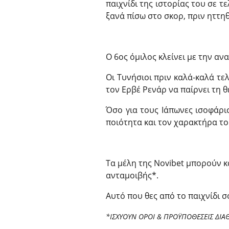
παιχνίδι της ιστορίας του σε τ
ξανά πίσω στο σκορ, πριν ηττηθε
Ο 6ος όμιλος κλείνει με την αν
Οι Τυνήσιοι πριν καλά-καλά τε
τον Ερβέ Ρενάρ να παίρνει τη 
Όσο για τους Ιάπωνες ισοφάρισ
ποιότητα και τον χαρακτήρα το
Τα μέλη της Novibet μπορούν 
ανταμοιβής*.
Αυτό που θες από το παιχνίδι σ
*ΙΣΧΥΟΥΝ ΟΡΟΙ & ΠΡΟΫΠΟΘΕΣΕΙΣ ΔΙΑ