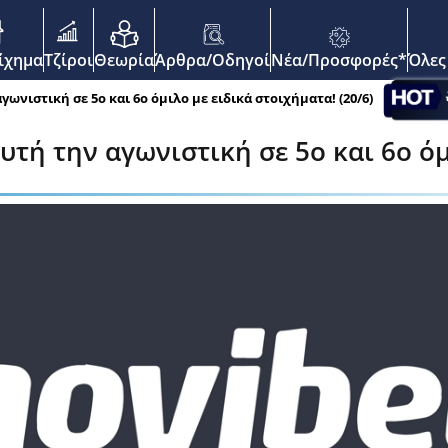
enu
οίχημα
Τζίροι
Θεωρία
Άρθρα/Οδηγοί
Νέα/Προσφορές*
Όλες
ωνιστική σε 5ο και 6ο όμιλο με ειδικά στοιχήματα! (20/6)
υτή την αγωνιστική σε 5ο και 6ο όμ