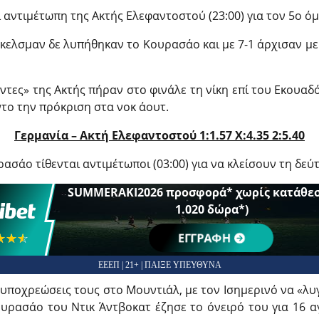
 αντιμέτωπη της Ακτής Ελεφαντοστού (23:00) για τον 5ο όμ
κελσμαν δε λυπήθηκαν το Κουρασάο και με 7-1 άρχισαν με 
τες» της Ακτής πήραν στο φινάλε τη νίκη επί του Εκουαδό
το την πρόκριση στα νοκ άουτ.
Γερμανία – Ακτή Ελεφαντοστού 1:1.57 X:4.35 2:5.40
ασάο τίθενται αντιμέτωποι (03:00) για να κλείσουν τη δεύ
SUMMERAKI2026 προσφορά* χωρίς κατάθεσ
1.020 δώρα*)
☆☆☆
★★★
ΕΓΓΡΑΦΗ
ΕΕΕΠ | 21+ | ΠΑΙΞΕ ΥΠΕΥΘΥΝΑ
 υποχρεώσεις τους στο Μουντιάλ, με τον Ισημερινό να «λυγ
υρασάο του Ντικ Άντβοκατ έζησε το όνειρό του για 16 α