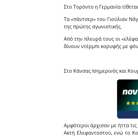
Στο Τορόντο η Γερμανία τίθεται
Τα «πάντσερ» του Γιούλιαν Νάγ
της πρώτης αγωνιστικής.
Από την πλευρά τους οι «ελέφαν
δίνουν ντέρμπι κορυφής με φόν
Στο Κάνσας Ισημερινός και Κουρ
☆☆
★★
Αμφότεροι άρχισαν με ήττα τις
Ακτή Ελεφαντοστού, ενώ το Κο