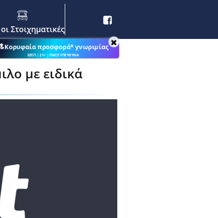
 οι Στοιχηματικές
🔝Κορυφαία προσφορά* γνωριμίας
ΕΕΕΠ | 21+ | ΠΑΙΞΕ ΥΠΕΥΘΥΝΑ
ιλο με ειδικά