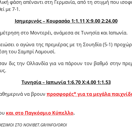
ελική φάση απέναντι στη Γερμανία, από τη στιγμή που ισοφάρ
ί με 7-1.
Ισημερινός – Κουρασάο 1:1.11 X:9.00 2:24.00
αμέτρηση στο Μοντερέι, ανάμεσα σε Τυνησία και Ιαπωνία.
λειώσει ο αγώνα της πρεμιέρας με τη Σουηδία (5-1) προχ
θέση του Σαμπρί Λαμουσί.
αν δις την Ολλανδία για να πάρουν τον βαθμό στην πρεμ
υς.
Τυνησία – Ιαπωνία 1:6.70 X:4.00 1:1.53
καθημερινά να βρουν
προσφορές* για τα μεγάλα παιχνίδ
ου
και στο Παγκόσμιο Κύπελλο
.
ΘΕΣΙΜΟΙ ΣΤΟ NOVIBET.GR/INFO/OROI