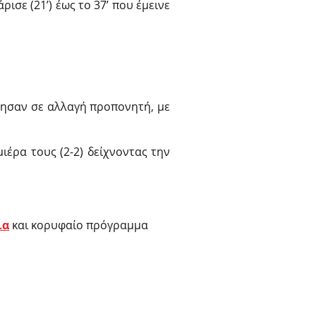
ισε (21’) έως το 37’ που έμεινε
ώρησαν σε αλλαγή προπονητή, με
ιέρα τους (2-2) δείχνοντας την
ια
και κορυφαίο πρόγραμμα