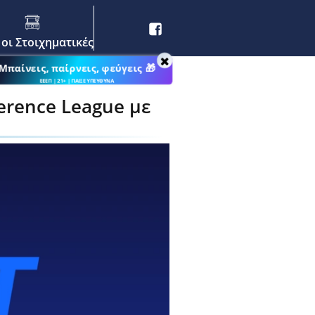
 οι Στοιχηματικές
Μπαίνεις, παίρνεις, φεύγεις 🎁
ένα» ημίχρονα (27/5)
ΕΕΕΠ | 21+ | ΠΑΙΞΕ ΥΠΕΥΘΥΝΑ
erence League με