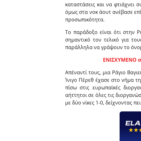
καταστάσεις και να φτιάχνει 
όμως στα νοκ άουτ ανέβασε επί
προσωπικότητα.
Το παράδοξο είναι ότι στην 
σημαντικό τον τελικό για του
παράλληλα να γράψουν το όνομ
ΕΝΙΣΧΥΜΕΝΟ στο
Απέναντί τους, μια Ράγιο Βαγι
Ίνιγο Πέρεθ έχασε στο νήμα τη
πίσω στις ευρωπαϊκές διοργ
αήττητοι σε όλες τις διοργανώ
με δύο νίκες 1-0, δείχνοντας π
☆☆
★★