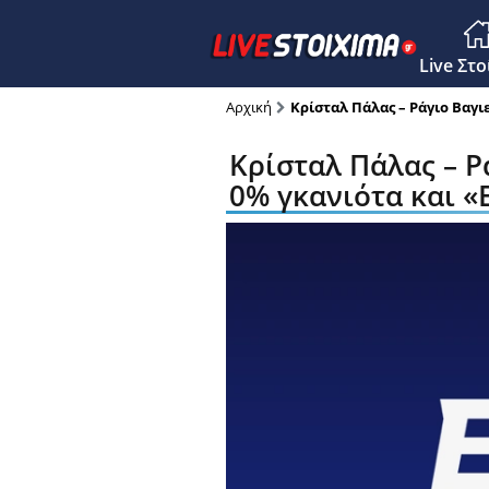
Main M
Live Στ
Αρχική
Κρίσταλ Πάλας – Ράγιο Βαγι
Κρίσταλ Πάλας – Ρ
0% γκανιότα και «