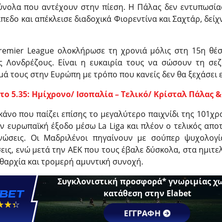
σύνολα που αντέχουν στην πίεση. Η Πάλας δεν εντυπωσίασ
πεδο και απέκλεισε διαδοχικά Φιορεντίνα και Σαχτάρ, δεί
Premier League ολοκλήρωσε τη χρονιά μόλις στη 15η θέσ
ς Λονδρέζους. Είναι η ευκαιρία τους να σώσουν τη σεζ
ά τους στην Ευρώπη με τρόπο που κανείς δεν θα ξεχάσει 
 5.35: Ημίχρονο/ Ισοπαλία – Τελικό/ Κρίσταλ Πάλας &
εκάνο που παίζει επίσης το μεγαλύτερο παιχνίδι της 101χρ
ν ευρωπαϊκή έξοδο μέσω La Liga και πλέον ο τελικός απο
ανώσεις. Οι Μαδριλένοι πηγαίνουν με σούπερ ψυχολογί
σεις, ενώ μετά την ΑΕΚ που τους έβαλε δύσκολα, στα ημιτ
ειθαρχία και τρομερή αμυντική συνοχή.
Συγκλονιστική προσφορά* γνωριμίας χ
κατάθεση στην Elabet
☆☆☆
★★★
ΕΓΓΡΑΦΗ