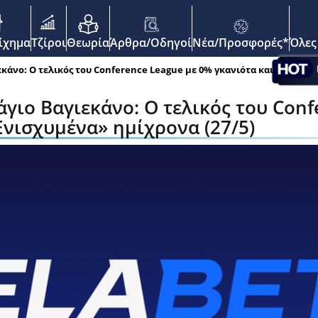
enu
οίχημα
Τζίροι
Θεωρία
Άρθρα/Οδηγοί
Νέα/Προσφορές*
Όλες
εκάνο: Ο τελικός του Conference League με 0% γκανιότα και «Ενισχυμ
άγιο Βαγιεκάνο: Ο τελικός του Conf
Ενισχυμένα» ημίχρονα (27/5)