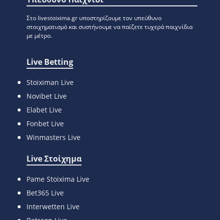
Στο livestoixima.gr υποστηρίζουμε τον υπεύθυνο
στοιχηματισμό και συστήνουμε να παίζετε τυχερά παιχνίδια
με μέτρο.
Live Betting
Stoiximan Live
Novibet Live
Elabet Live
Fonbet Live
Winmasters Live
Live Στοίχημα
Pame Stoixima Live
Bet365 Live
Interwetten Live