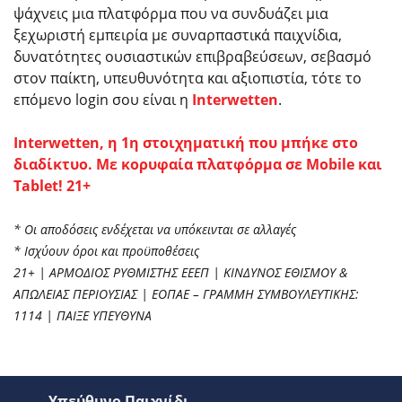
ψάχνεις μια πλατφόρμα που να συνδυάζει μια
ξεχωριστή εμπειρία με συναρπαστικά παιχνίδια,
δυνατότητες ουσιαστικών επιβραβεύσεων, σεβασμό
στον παίκτη, υπευθυνότητα και αξιοπιστία, τότε το
επόμενο login σου είναι η
Interwetten
.
Interwetten, η 1η στοιχηματική που μπήκε στο
διαδίκτυο. Με κορυφαία πλατφόρμα σε Mobile και
Tablet! 21+
* Οι αποδόσεις ενδέχεται να υπόκεινται σε αλλαγές
* Ισχύουν όροι και προϋποθέσεις
21+ | ΑΡΜΟΔΙΟΣ ΡΥΘΜΙΣΤΗΣ ΕΕΕΠ | ΚΙΝΔΥΝΟΣ ΕΘΙΣΜΟΥ &
ΑΠΩΛΕΙΑΣ ΠΕΡΙΟΥΣΙΑΣ | ΕΟΠΑΕ – ΓΡΑΜΜΗ ΣΥΜΒΟΥΛΕΥΤΙΚΗΣ:
1114 | ΠΑΙΞΕ ΥΠΕΥΘΥΝΑ
Υπεύθυνο Παιχνίδι