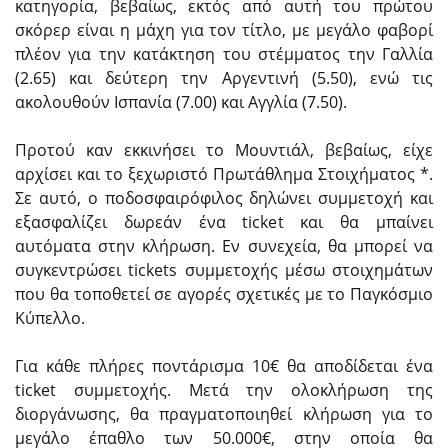
κατηγορία, βεβαίως, εκτός από αυτή του πρώτου
σκόρερ είναι η μάχη για τον τίτλο, με μεγάλο φαβορί
πλέον για την κατάκτηση του στέμματος την Γαλλία
(2.65) και δεύτερη την Αργεντινή (5.50), ενώ τις
ακολουθούν Ισπανία (7.00) και Αγγλία (7.50).
Προτού καν εκκινήσει το Μουντιάλ, βεβαίως, είχε
αρχίσει και το ξεχωριστό Πρωτάθλημα Στοιχήματος *.
Σε αυτό, ο ποδοσφαιρόφιλος δηλώνει συμμετοχή και
εξασφαλίζει δωρεάν ένα ticket και θα μπαίνει
αυτόματα στην κλήρωση. Εν συνεχεία, θα μπορεί να
συγκεντρώσει tickets συμμετοχής μέσω στοιχημάτων
που θα τοποθετεί σε αγορές σχετικές με το Παγκόσμιο
Κύπελλο.
Για κάθε πλήρες ποντάρισμα 10€ θα αποδίδεται ένα
ticket συμμετοχής. Μετά την ολοκλήρωση της
διοργάνωσης, θα πραγματοποιηθεί κλήρωση για το
μεγάλο έπαθλο των 50.000€, στην οποία θα