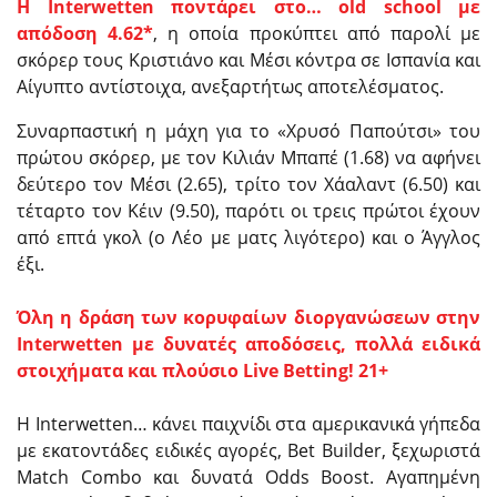
Η Interwetten ποντάρει στο… old school με
απόδοση 4.62*
, η οποία προκύπτει από παρολί με
σκόρερ τους Κριστιάνο και Μέσι κόντρα σε Ισπανία και
Αίγυπτο αντίστοιχα, ανεξαρτήτως αποτελέσματος.
Συναρπαστική η μάχη για το «Χρυσό Παπούτσι» του
πρώτου σκόρερ, με τον Κιλιάν Μπαπέ (1.68) να αφήνει
δεύτερο τον Μέσι (2.65), τρίτο τον Χάαλαντ (6.50) και
τέταρτο τον Κέιν (9.50), παρότι οι τρεις πρώτοι έχουν
από επτά γκολ (ο Λέο με ματς λιγότερο) και ο Άγγλος
έξι.
Όλη η δράση των κορυφαίων διοργανώσεων στην
Interwetten με δυνατές αποδόσεις, πολλά ειδικά
στοιχήματα και πλούσιο Live Betting! 21+
Η Interwetten… κάνει παιχνίδι στα αμερικανικά γήπεδα
με εκατοντάδες ειδικές αγορές, Bet Builder, ξεχωριστά
Match Combo και δυνατά Odds Boost. Αγαπημένη