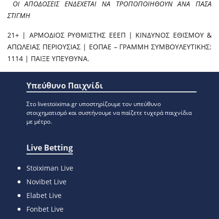
ΟΙ ΑΠΟΔΟΣΕΙΣ ΕΝΔΕΧΕΤΑΙ ΝΑ ΤΡΟΠΟΠΟΙΗΘΟΥΝ ΑΝΑ ΠΑΣΑ
ΣΤΙΓΜΗ
21+ | ΑΡΜΟΔΙΟΣ ΡΥΘΜΙΣΤΗΣ ΕΕΕΠ | ΚΙΝΔΥΝΟΣ ΕΘΙΣΜΟΥ &
ΑΠΩΛΕΙΑΣ ΠΕΡΙΟΥΣΙΑΣ | ΕΟΠΑΕ – ΓΡΑΜΜΗ ΣΥΜΒΟΥΛΕΥΤΙΚΗΣ:
1114 | ΠΑΙΞΕ ΥΠΕΥΘΥΝΑ.
Υπεύθυνο Παιχνίδι
Στο livestoixima.gr υποστηρίζουμε τον υπεύθυνο
στοιχηματισμό και συστήνουμε να παίζετε τυχερά παιχνίδια
με μέτρο.
Live Betting
Stoiximan Live
Novibet Live
Elabet Live
Fonbet Live