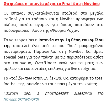
Θα φτάσει η Ισπανία μέχρι το Final 4 στη Novibet;
Οι Ισπανοί συγκαταλέγονται σταθερά στα μεγάλα
φαβορί για το τρόπαιο και η Novibet προσφέρει ένα
πλήρες πακέτο αγορών για όσους πιστεύουν στο
ποδοσφαιρικό πλάνο της «Φούρια Ρόχα».
Το να τερματίσει η
Ισπανία στην 1η θέση του ομίλου
της
αποτελεί ένα από τα πιο “hot” μακροχρόνια
πονταρίσματα. Παράλληλα, στη Novibet θα βρεις
special bets για τον παίκτη με τις περισσότερες ασίστ
στο τουρνουά, Over/Under γκολ για τα ματς των
ομίλων και εκατοντάδες επιλογές για live στοίχημα.
Το «ταξίδι» των Ισπανών ξεκινά. Θα καταφέρει το total
football της Ισπανίας να τους πάει μέχρι την κούπα;
*ΙΣΧΥΟΥΝ ΟΡΟΙ & ΠΡΟΫΠΟΘΕΣΕΙΣ ΔΙΑΘΕΣΙΜΟΙ ΣΤΟ
NOVIBET.GR/INFO/OROI