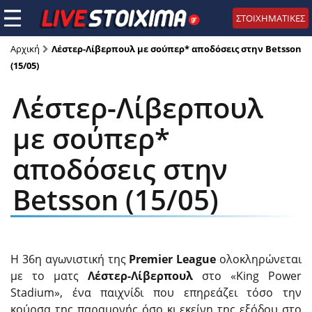
ΣΤΟΙΧΗΜΑΤΙΚΕΣ
Αρχική
Λέστερ-Λίβερπουλ με σούπερ* αποδόσεις στην Betsson
(15/05)
Λέστερ-Λίβερπουλ
με σούπερ*
αποδόσεις στην
Betsson (15/05)
Η 36η αγωνιστική της
Premier
League
ολοκληρώνεται
με το ματς
Λέστερ-Λίβερπουλ
στο «King Power
Stadium», ένα παιχνίδι που επηρεάζει τόσο την
κούρσα της παραμονής όσο κι εκείνη της εξόδου στο