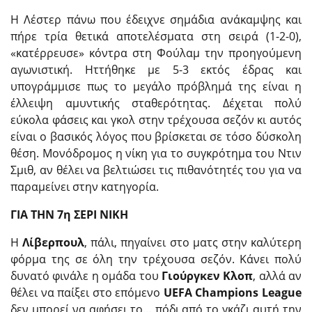
Η Λέστερ πάνω που έδειχνε σημάδια ανάκαμψης και
πήρε τρία θετικά αποτελέσματα στη σειρά (1-2-0),
«κατέρρευσε» κόντρα στη Φούλαμ την προηγούμενη
αγωνιστική. Ηττήθηκε με 5-3 εκτός έδρας και
υπογράμμισε πως το μεγάλο πρόβλημά της είναι η
έλλειψη αμυντικής σταθερότητας. Δέχεται πολύ
εύκολα φάσεις και γκολ στην τρέχουσα σεζόν κι αυτός
είναι ο βασικός λόγος που βρίσκεται σε τόσο δύσκολη
θέση. Μονόδρομος η νίκη για το συγκρότημα του Ντιν
Σμιθ, αν θέλει να βελτιώσει τις πιθανότητές του για να
παραμείνει στην κατηγορία.
ΓΙΑ ΤΗΝ 7η ΣΕΡΙ ΝΙΚΗ
Η
Λίβερπουλ
, πάλι, πηγαίνει στο ματς στην καλύτερη
φόρμα της σε όλη την τρέχουσα σεζόν. Κάνει πολύ
δυνατό φινάλε η ομάδα του
Γιούργκεν Κλοπ
, αλλά αν
θέλει να παίξει στο επόμενο
UEFA
Champions
League
δεν μπορεί να αφήσει το… πόδι από το γκάζι αυτή την