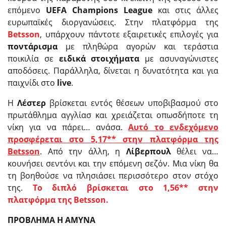
επόμενο
UEFA
Champions
League
και στις άλλες
ευρωπαϊκές διοργανώσεις. Στην πλατφόρμα της
Betsson
, υπάρχουν πάντοτε εξαιρετικές επιλογές για
ποντάρισμα
με πληθώρα αγορών και τεράστια
ποικιλία σε
ειδικά στοιχήματα
με ασυναγώνιστες
αποδόσεις. Παράλληλα, δίνεται η δυνατότητα και για
παιχνίδι στο
live
.
Η
Λέστερ
βρίσκεται εντός θέσεων υποβιβασμού στο
πρωτάθλημα αγγλίασ και χρειάζεται οπωσδήποτε τη
νίκη για να πάρει… ανάσα.
Αυτό το ενδεχόμενο
προσφέρεται στο 5,17** στην πλατφόρμα της
Betsson
. Από την άλλη, η
Λίβερπουλ
θέλει να…
κουνήσει σεντόνι και την επόμενη σεζόν. Μια νίκη θα
τη βοηθούσε να πλησιάσει περισσότερο στον στόχο
της.
Το διπλό βρίσκεται στο 1,56** στην
πλατφόρμα της Betsson.
ΠΡΟΒΛΗΜΑ Η ΑΜΥΝΑ