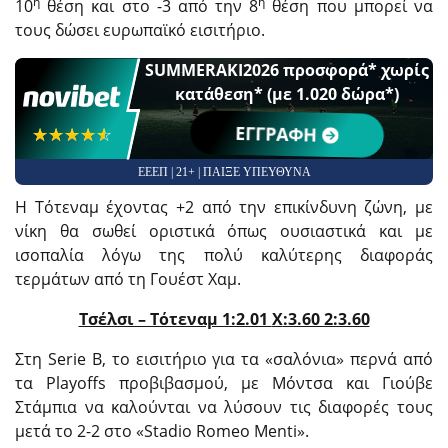
η
η
10
θέση και στο -3 από την 8
θέση που μπορεί να
τους δώσει ευρωπαϊκό εισιτήριο.
SUMMERAKI2026 προσφορά* χωρίς
κατάθεση* (με 1.020 δώρα*)
☆☆☆☆☆
★★★★★
ΕΓΓΡΑΦΗ
ΕΕΕΠ | 21+ | ΠΑΙΞΕ ΥΠΕΥΘΥΝΑ
Η Τότεναμ έχοντας +2 από την επικίνδυνη ζώνη, με
νίκη θα σωθεί οριστικά όπως ουσιαστικά και με
ισοπαλία λόγω της πολύ καλύτερης διαφοράς
τερμάτων από τη Γουέστ Χαμ.
Τσέλσι – Τότεναμ 1:2.01
X
:3.60 2:3.60
Στη Serie B, το εισιτήριο για τα «σαλόνια» περνά από
τα Playoffs προβιβασμού, με Μόντσα και Γιούβε
Στάμπια να καλούνται να λύσουν τις διαφορές τους
μετά το 2-2 στο «Stadio Romeo Menti».