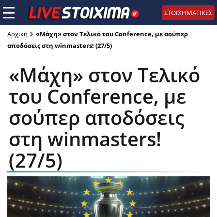
ΣΤΟΙΧΗΜΑΤΙΚΕΣ
Αρχική
«Μάχη» στον Τελικό του Conference, με σούπερ
αποδόσεις στη winmasters! (27/5)
«Μάχη» στον Τελικό
του Conference, με
σούπερ αποδόσεις
στη winmasters!
(27/5)