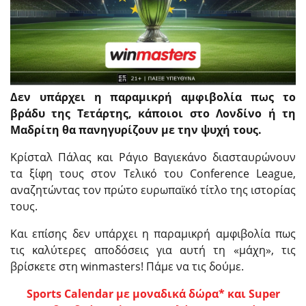
Δεν υπάρχει η παραμικρή αμφιβολία πως το
βράδυ της Τετάρτης, κάποιοι στο Λονδίνο ή τη
Μαδρίτη θα πανηγυρίζουν με την ψυχή τους.
Κρίσταλ Πάλας και Ράγιο Βαγιεκάνο διασταυρώνουν
τα ξίφη τους στον Τελικό του Conference League,
αναζητώντας τον πρώτο ευρωπαϊκό τίτλο της ιστορίας
τους.
Και επίσης δεν υπάρχει η παραμικρή αμφιβολία πως
τις καλύτερες αποδόσεις για αυτή τη «μάχη», τις
βρίσκετε στη winmasters! Πάμε να τις δούμε.
Sports Calendar με μοναδικά δώρα* και Super