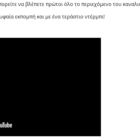
ορείτε να βλέπετε πρώτοι όλο το περιεχόμενο του καναλι
υφαία εκπομπή και με ένα τεράστιο ντέρμπι!