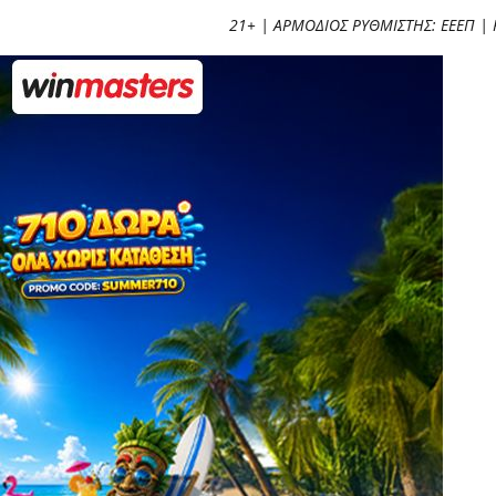
21+ | ΑΡΜΟΔΙΟΣ ΡΥΘΜΙΣΤΗΣ: ΕΕΕΠ |