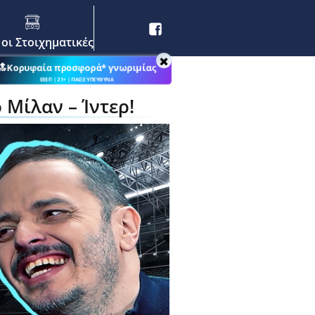
 οι Στοιχηματικές
🔝Κορυφαία προσφορά* γνωριμίας
ΕΕΕΠ | 21+ | ΠΑΙΞΕ ΥΠΕΥΘΥΝΑ
Μίλαν – Ίντερ!