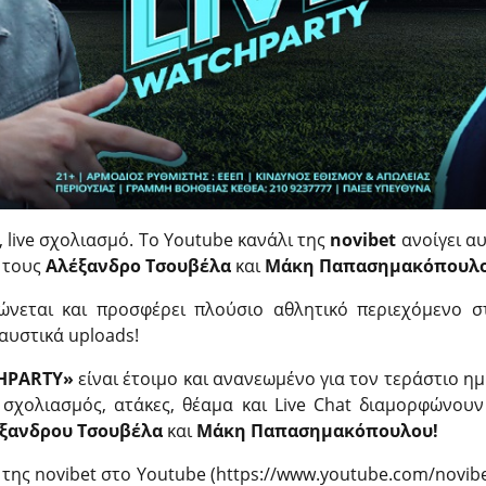
 live σχολιασμό. To Youtube κανάλι της
novibet
ανοίγει αυ
 τους
Αλέξανδρο Τσουβέλα
και
Μάκη Παπασημακόπουλ
ώνεται και προσφέρει πλούσιο αθλητικό περιεχόμενο στ
αυστικά uploads!
HPARTY
»
είναι έτοιμο και ανανεωμένο για τον τεράστιο ημ
e σχολιασμός, ατάκες, θέαμα και Live Chat διαμορφώνου
ξανδρου Τσουβέλα
και
Μάκη Παπασημακόπουλου!
της novibet στο Youtube (https://www.youtube.com/novibe