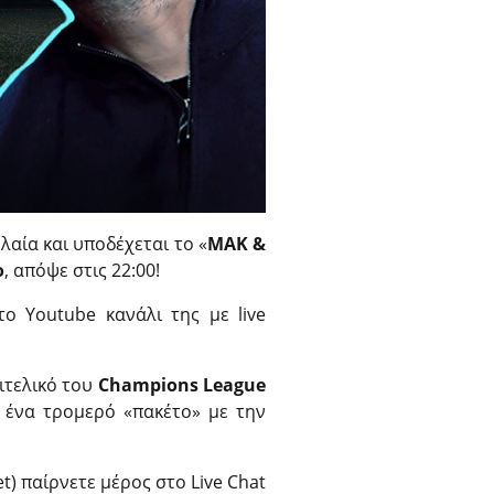
λαία και υποδέχεται το «
M
ΑΚ &
ο
, απόψε στις 22:00!
ο Youtube κανάλι της με live
ιτελικό του
Champions
League
ν ένα τρομερό «πακέτο» με την
t) παίρνετε μέρος στο Live Chat