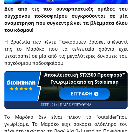
Δύο από τις πιο συναρπαστικές ομάδες του
σύγχρονου ποδοσφαίρου συγκρούονται σε μία
αναμέτρηση που συγκεντρώνει τα βλέμματα όλου
του κόσμου!
Η Βραζιλία των πέντε Παγκοσμίων βρίσκει απέναντί
της το Μαρόκο που τα τελευταία χρόνια έχει
μετατραπεί σε μία από τις μεγαλύτερες δυνάμεις του
παγκόσμιου ποδοσφαίρου!
Αποκλειστική STX500 Προσφορά*
Γνωριμίας από τη Stoiximan
☆☆☆☆☆
★★★★★
EΓΓΡΑΦΗ
ΕΕΕΠ | 21+ | ΠΑΙΞΕ ΥΠΕΥΘΥΝΑ
Το Μαρόκο δεν είναι πλέον το “outsider”που
γνωρίζαμε. Το Μαρόκο είχε σοκάρει ολόκληρο τον
πλανήτη νικώντας τη Βραζιλία 2-1 μετά το Παγκόσμιο