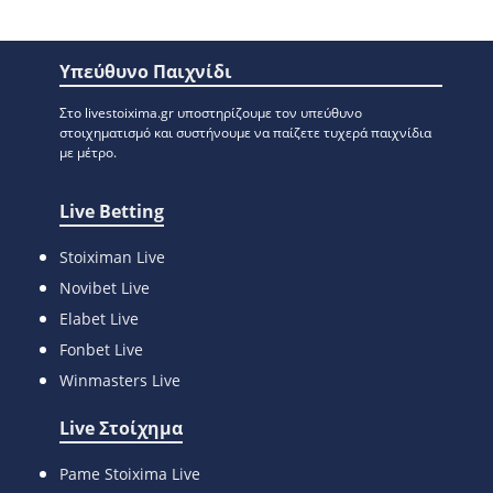
Υπεύθυνο Παιχνίδι
Στο livestoixima.gr υποστηρίζουμε τον υπεύθυνο
στοιχηματισμό και συστήνουμε να παίζετε τυχερά παιχνίδια
με μέτρο.
Live Betting
Stoiximan Live
Novibet Live
Elabet Live
Fonbet Live
Winmasters Live
Live Στοίχημα
Pame Stoixima Live