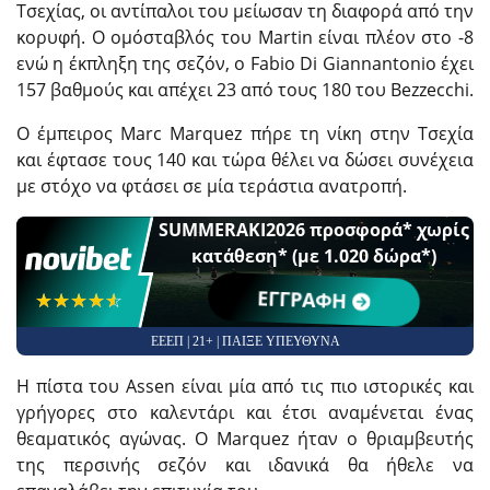
Τσεχίας, οι αντίπαλοι του μείωσαν τη διαφορά από την
κορυφή. Ο ομόσταβλός του Martin είναι πλέον στο -8
ενώ η έκπληξη της σεζόν, ο Fabio Di Giannantonio έχει
157 βαθμούς και απέχει 23 από τους 180 του Bezzecchi.
Ο έμπειρος Marc Marquez πήρε τη νίκη στην Τσεχία
και έφτασε τους 140 και τώρα θέλει να δώσει συνέχεια
με στόχο να φτάσει σε μία τεράστια ανατροπή.
SUMMERAKI2026 προσφορά* χωρίς
κατάθεση* (με 1.020 δώρα*)
☆☆☆☆☆
★★★★★
ΕΓΓΡΑΦΗ
ΕΕΕΠ | 21+ | ΠΑΙΞΕ ΥΠΕΥΘΥΝΑ
Η πίστα του Assen είναι μία από τις πιο ιστορικές και
γρήγορες στο καλεντάρι και έτσι αναμένεται ένας
θεαματικός αγώνας. O Marquez ήταν ο θριαμβευτής
της περσινής σεζόν και ιδανικά θα ήθελε να