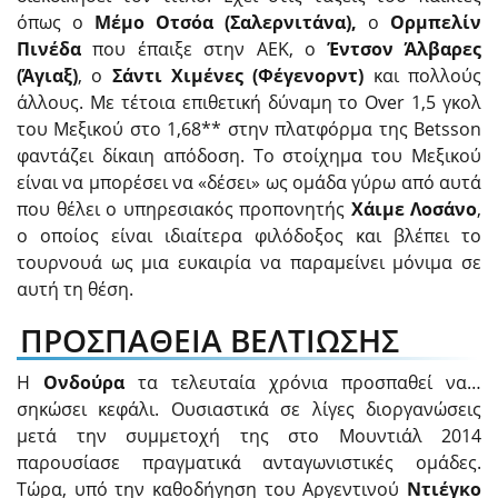
όπως ο
Μέμο Οτσόα (Σαλερνιτάνα),
ο
Ορμπελίν
Πινέδα
που έπαιξε στην ΑΕΚ, ο
Έντσον Άλβαρες
(Άγιαξ)
, ο
Σάντι Χιμένες (Φέγενορντ)
και πολλούς
άλλους. Με τέτοια επιθετική δύναμη το Over 1,5 γκολ
του Μεξικού στο 1,68** στην πλατφόρμα της Betsson
φαντάζει δίκαιη απόδοση. Το στοίχημα του Μεξικού
είναι να μπορέσει να «δέσει» ως ομάδα γύρω από αυτά
που θέλει ο υπηρεσιακός προπονητής
Χάιμε Λοσάνο
,
ο οποίος είναι ιδιαίτερα φιλόδοξος και βλέπει το
τουρνουά ως μια ευκαιρία να παραμείνει μόνιμα σε
αυτή τη θέση.
ΠΡΟΣΠΑΘΕΙΑ ΒΕΛΤΙΩΣΗΣ
Η
Ονδούρα
τα τελευταία χρόνια προσπαθεί να…
σηκώσει κεφάλι. Ουσιαστικά σε λίγες διοργανώσεις
μετά την συμμετοχή της στο Μουντιάλ 2014
παρουσίασε πραγματικά ανταγωνιστικές ομάδες.
Τώρα, υπό την καθοδήγηση του Αργεντινού
Ντιέγκο