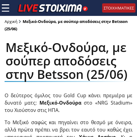
ΣΤΟΙΧΗΜΑΤΙΚΕΣ
Αρχική
Μεξικό-Ονδούρα, με σούπερ αποδόσεις στην Betsson
(25/06)
Μεξικό-Ονδούρα, με
σούπερ αποδόσεις
στην Betsson (25/06)
Ο δεύτερος όμιλος του Gold Cup κάνει πρεμιέρα με
δυνατό ματς:
Μεξικό-Ονδούρα
στο «NRG Stadium»
του Χιούστον στις ΗΠΑ.
Το Μεξικό σαφώς και πηγαίνει στο θεσμό με όνειρα,
αλλά πρώτα πρέπει να βρει τον εαυτό του καθώς έχει