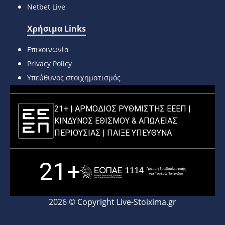
Netbet Live
Χρήσιμα Links
Επικοινωνία
Privacy Policy
Υπεύθυνος στοιχηματισμός
21+ | ΑΡΜΟΔΙΟΣ ΡΥΘΜΙΣΤΗΣ ΕΕΕΠ |
ΚΙΝΔΥΝΟΣ ΕΘΙΣΜΟΥ & ΑΠΩΛΕΙΑΣ
ΠΕΡΙΟΥΣΙΑΣ |
ΠΑΙΞΕ ΥΠΕΥΘΥΝΑ
21+
2026 © Copyright Live-Stoixima.gr