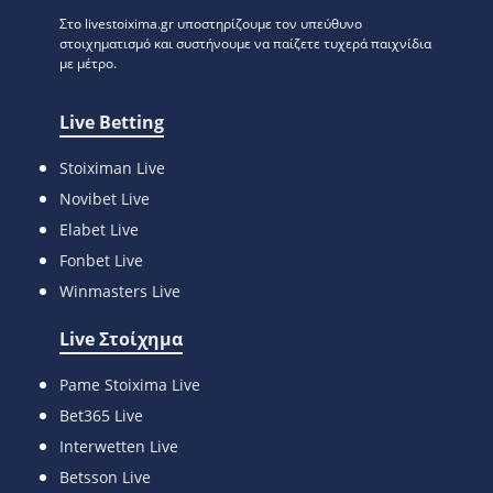
Στο livestoixima.gr υποστηρίζουμε τον υπεύθυνο
στοιχηματισμό και συστήνουμε να παίζετε τυχερά παιχνίδια
με μέτρο.
Live Betting
Stoiximan Live
Novibet Live
Elabet Live
Fonbet Live
Winmasters Live
Live Στοίχημα
Pame Stoixima Live
Bet365 Live
Interwetten Live
Betsson Live