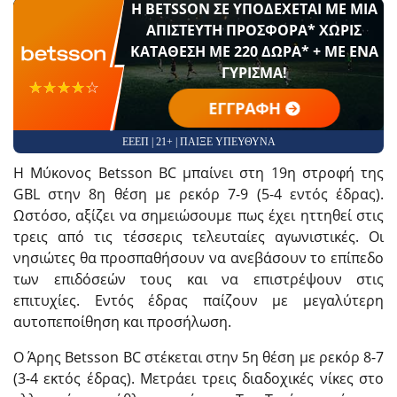
Η BETSSON ΣΕ ΥΠΟΔΕΧΕΤΑΙ ΜΕ ΜΙΑ
ΑΠΙΣΤΕΥΤΗ ΠΡΟΣΦΟΡΑ* ΧΩΡΙΣ
ΚΑΤΑΘΕΣΗ ΜΕ 220 ΔΩΡΑ* + ΜΕ ΕΝΑ
ΓΥΡΙΣΜΑ!
☆☆☆☆☆
★★★★★
ΕΓΓΡΑΦΗ
ΕΕΕΠ | 21+ | ΠΑΙΞΕ ΥΠΕΥΘΥΝΑ
Η Μύκονος Betsson BC μπαίνει στη 19η στροφή της
GBL στην 8η θέση με ρεκόρ 7-9 (5-4 εντός έδρας).
Ωστόσο, αξίζει να σημειώσουμε πως έχει ηττηθεί στις
τρεις από τις τέσσερις τελευταίες αγωνιστικές. Οι
νησιώτες θα προσπαθήσουν να ανεβάσουν το επίπεδο
των επιδόσεών τους και να επιστρέψουν στις
επιτυχίες. Εντός έδρας παίζουν με μεγαλύτερη
αυτοπεποίθηση και προσήλωση.
Ο Άρης Betsson BC στέκεται στην 5η θέση με ρεκόρ 8-7
(3-4 εκτός έδρας). Μετράει τρεις διαδοχικές νίκες στο