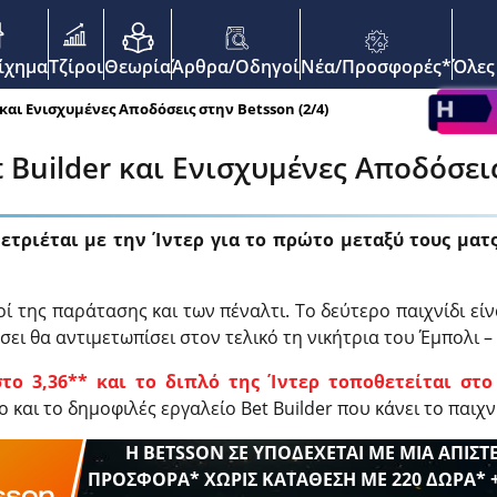
enu
οίχημα
Τζίροι
Θεωρία
Άρθρα/Οδηγοί
Νέα/Προσφορές*
Όλες
και Ενισχυμένες Αποδόσεις στην Betsson (2/4)
t Builder και Ενισχυμένες Αποδόσει
ετριέται με την Ίντερ για το πρώτο μεταξύ τους ματ
ί της παράτασης και των πέναλτι. Το δεύτερο παιχνίδι εί
ει θα αντιμετωπίσει στον τελικό τη νικήτρια του Έμπολι 
το 3,36** και το διπλό της Ίντερ τοποθετείται στ
μο και το δημοφιλές εργαλείο Bet Builder που κάνει το παιχ
Η BETSSON ΣΕ ΥΠΟΔΕΧΕΤΑΙ ΜΕ ΜΙΑ ΑΠΙΣΤ
ΠΡΟΣΦΟΡΑ* ΧΩΡΙΣ ΚΑΤΑΘΕΣΗ ΜΕ 220 ΔΩΡΑ* 