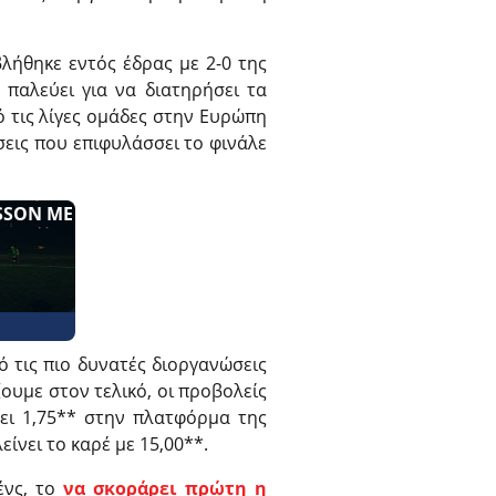
βλήθηκε εντός έδρας με 2-0 της
ι παλεύει για να διατηρήσει τα
ό τις λίγες ομάδες στην Ευρώπη
ήσεις που επιφυλάσσει το φινάλε
SSON ΜΕ
ό τις πιο δυνατές διοργανώσεις
ουμε στον τελικό, οι προβολείς
ώνει 1,75** στην πλατφόρμα της
είνει το καρέ με 15,00**.
ένς, το
να σκοράρει πρώτη η