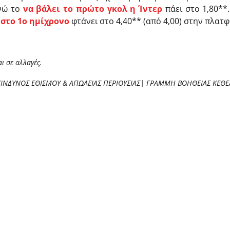
ενώ το
να βάλει το πρώτο γκολ η Ίντερ
πάει στο 1,80**
 στο 1ο ημίχρονο
φτάνει στο 4,40** (από 4,00) στην πλατ
ι σε αλλαγές.
ΚΙΝΔΥΝΟΣ ΕΘΙΣΜΟΥ & ΑΠΩΛΕΙΑΣ ΠΕΡΙΟΥΣΙΑΣ| ΓΡΑΜΜΗ ΒΟΗΘΕΙΑΣ ΚΕΘΕΑ