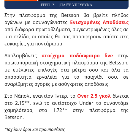
ΕΕΕΠ | 21+ | ΠΑΙΞΕ ΥΠΕΥΘΥΝΑ
Στην πλατφόρμα της Betsson θα βρείτε πλήθος
αγώνων με ασυναγώνιστες
Ενισχυμένες Αποδόσεις
από διάφορα πρωταθλήματα, συγκεντρωμένες όλες σε
μια σελίδα, οι οποίες θα σας προσφέρουν απίστευτες
ευκαιρίες για ποντάρισμα.
Απολαμβάνεις
στοίχημα ποδόσφαιρο live
στην
πρωτοποριακή στοιχηματική πλατφόρμα της Betsson,
με ευέλικτες επιλογές στα μέτρα σου και όλα τα
απαραίτητα εργαλεία για το παιχνίδι σου, σε
αναρίθμητες αγορές με ασύγκριτες αποδόσεις.
Στο Νάπολι εναντίον Ίντερ, το
Over 2,5 γκολ
δίνεται
στο 2.15**, ενώ το αντίστοιχο Under το συναντάμε
χαμηλότερα, στο 1.72** στην πλατφόρμα της
Betsson.
*Ισχύουν όροι και προϋποθέσεις