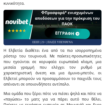
κυνικότητα.
🦅Προσφορά* ενισχυμένων
αποδόσεων για την πρόκριση του
ΠΑΟΚ
☆☆☆☆☆
★★★★★
ΕΓΓΡΑΦΗ
ΕΕΕΠ | 21+ | ΠΑΙΞΕ ΥΠΕΥΘΥΝΑ
Η Ελβετία διαθέτει ένα από τα πιο ισορροπημένα
ρόστερ του τουρνουά. Με παίκτες-προσωπικότητες
που ηγούνται σε κορυφαία ευρωπαϊκά κλαμπ, μια
μεσαία γραμμή που ελέγχει τον ρυθμό με
χαρακτηριστική άνεση και μια άμυνα-μπετόν, οι
Ελβετοί μπορούν να προσαρμόσουν το παιχνίδι τους
απέναντι σε οποιονδήποτε αντίπαλο.
Μια ομάδα που ξέρει πότε να πιέσει ψηλά και πότε να
«παγώσει» το ματς για να πάρει αυτό που θέλει.
Παίκτες με τεράστια εμπειρία σε Μουντιάλ και Euro