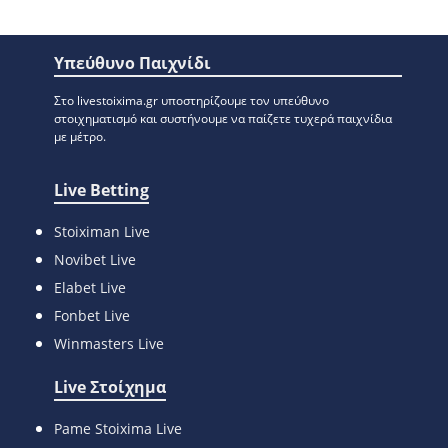
Υπεύθυνο Παιχνίδι
Στο livestoixima.gr υποστηρίζουμε τον υπεύθυνο
στοιχηματισμό και συστήνουμε να παίζετε τυχερά παιχνίδια
με μέτρο.
Live Betting
Stoiximan Live
Novibet Live
Elabet Live
Fonbet Live
Winmasters Live
Live Στοίχημα
Pame Stoixima Live