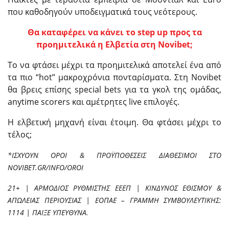
που καθοδηγούν υποδειγματικά τους νεότερους.
Θα καταφέρει να κάνει το step up προς τα
προημιτελικά η Ελβετία στη Novibet;
Το να φτάσει μέχρι τα προημιτελικά αποτελεί ένα από
τα πιο “hot” μακροχρόνια πονταρίσματα. Στη Novibet
θα βρεις επίσης special bets για τα γκολ της ομάδας,
anytime scorers και αμέτρητες live επιλογές.
Η ελβετική μηχανή είναι έτοιμη. Θα φτάσει μέχρι το
τέλος;
*ΙΣΧΥΟΥΝ ΟΡΟΙ & ΠΡΟΫΠΟΘΕΣΕΙΣ ΔΙΑΘΕΣΙΜΟΙ ΣΤΟ
NOVIBET.GR/INFO/OROI
21+ | ΑΡΜΟΔΙΟΣ ΡΥΘΜΙΣΤΗΣ ΕΕΕΠ | ΚΙΝΔΥΝΟΣ ΕΘΙΣΜΟΥ &
ΑΠΩΛΕΙΑΣ ΠΕΡΙΟΥΣΙΑΣ | ΕΟΠΑΕ – ΓΡΑΜΜΗ ΣΥΜΒΟΥΛΕΥΤΙΚΗΣ:
1114 | ΠΑΙΞΕ ΥΠΕΥΘΥΝΑ.