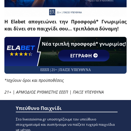
Η Elabet απογειώνει την Προσφορά* Γνωριμίας
και δίνει στο παιχνίδι σου… τριπλάσια δύναμη!
Νέα τριπλή προσφορά* γνωριμίας!
☆☆☆☆☆
★★★★★
ΕΓΓΡΑΦΗ
ΕΕΕΠ | 21+ | ΠΑΙΞΕ ΥΠΕΥΘΥΝΑ
*Ισχύουν όροι και προϋποθέσεις
21+ | ΑΡΜΟΔΙΟΣ ΡΥΘΜΙΣΤΗΣ ΕΕΕΠ | ΠΑΙΞΕ ΥΠΕΥΘΥΝΑ
Υπεύθυνο Παιχνίδι
Στο livestoixima.gr υποστηρίζουμε τον υπεύθυνο
στοιχηματισμό και συστήνουμε να παίζετε τυχερά παιχνίδια
με μέτρο.