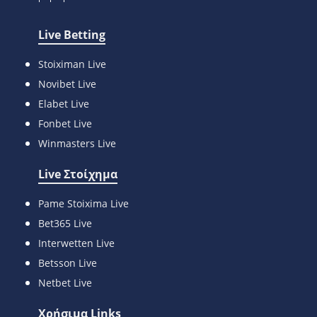
Live Betting
Stoiximan Live
Novibet Live
Elabet Live
Fonbet Live
Winmasters Live
Live Στοίχημα
Pame Stoixima Live
Bet365 Live
Interwetten Live
Betsson Live
Netbet Live
Χρήσιμα Links