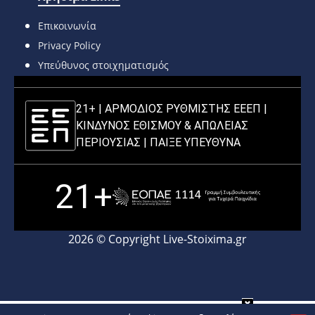
Επικοινωνία
Privacy Policy
Υπεύθυνος στοιχηματισμός
21+ | ΑΡΜΟΔΙΟΣ ΡΥΘΜΙΣΤΗΣ ΕΕΕΠ |
ΚΙΝΔΥΝΟΣ ΕΘΙΣΜΟΥ & ΑΠΩΛΕΙΑΣ
ΠΕΡΙΟΥΣΙΑΣ |
ΠΑΙΞΕ ΥΠΕΥΘΥΝΑ
21+
2026 © Copyright Live-Stoixima.gr