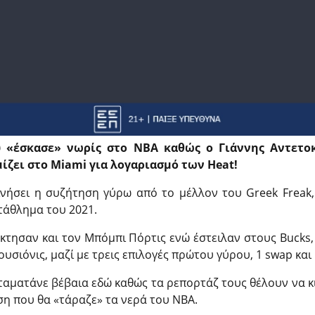
ύ «έσκασε» νωρίς στο NBA καθώς ο Γιάννης Αντετο
ίζει στo Miami για λογαριασμό των Heat!
κινήσει η συζήτηση γύρω από το μέλλον του Greek Freak
τάθλημα του 2021.
έκτησαν και τον Μπόμπι Πόρτις ενώ έστειλαν στους Bucks, 
ουσιόνις, μαζί με τρεις επιλογές πρώτου γύρου, 1 swap και
 σταματάνε βέβαια εδώ καθώς τα ρεπορτάζ τους θέλουν να κ
ση που θα «τάραζε» τα νερά του NBA.