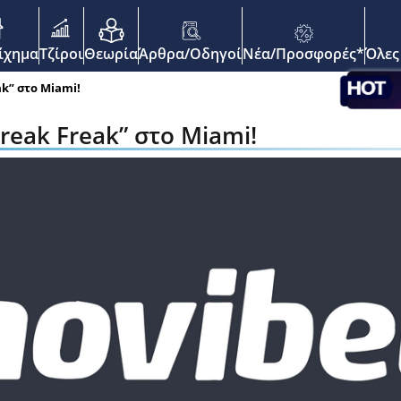
enu
οίχημα
Τζίροι
Θεωρία
Άρθρα/Οδηγοί
Νέα/Προσφορές*
Όλες
ak” στο Miami!
reak Freak” στο Miami!