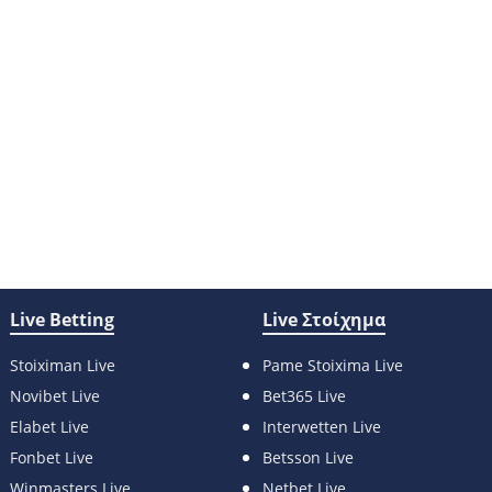
Live Betting
Live Στοίχημα
Stoiximan Live
Pame Stoixima Live
Novibet Live
Bet365 Live
Elabet Live
Interwetten Live
Fonbet Live
Betsson Live
Winmasters Live
Netbet Live