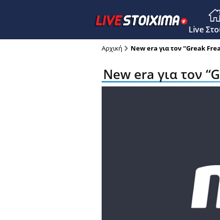
Main M
Live Στ
Αρχική
New era για τον “Greak Fre
New era για τον “G