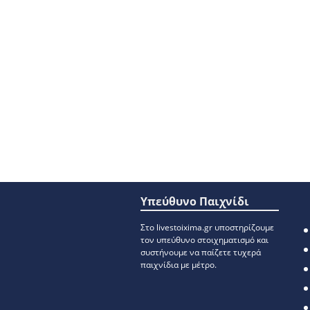
Υπεύθυνο Παιχνίδι
Στο livestoixima.gr υποστηρίζουμε
τον υπεύθυνο στοιχηματισμό και
συστήνουμε να παίζετε τυχερά
παιχνίδια με μέτρο.