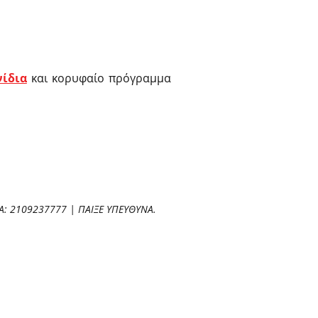
νίδια
και κορυφαίο πρόγραμμα
: 2109237777 | ΠΑΙΞΕ ΥΠΕΥΘΥΝΑ.