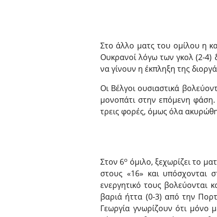
Στο άλλο ματς του ομίλου η κα
Ουκρανοί λόγω των γκολ (2-4) 
να γίνουν η έκπληξη της διοργ
Οι Βέλγοι ουσιαστικά βολεύοντ
μονοπάτι στην επόμενη φάση.
τρεις φορές, όμως όλα ακυρώθ
ο
Στον 6
όμιλο, ξεχωρίζει το ματ
στους «16» και υπόσχονται 
ενεργητικό τους βολεύονται κ
βαριά ήττα (0-3) από την Πορτ
Γεωργία γνωρίζουν ότι μόνο μ