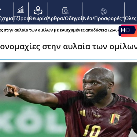
enu
οίχημα
Τζίροι
Θεωρία
Άρθρα/Οδηγοί
Νέα/Προσφορές*
Όλες
ς στην αυλαία των ομίλων με ενισχυμένες αποδόσεις! (26/6)
μονομαχίες στην αυλαία των ομίλων