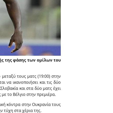
ς της φάσης των ομίλων του
 μεταξύ τους ματς (19:00) στην
ι να ικανοποιήσει και τις δύο
Σλοβακία και στα δύο ματς έχει
 με το Βέλγιο στην πρεμιέρα.
ική κόντρα στην Ουκρανία τους
ην τύχη στα χέρια της.