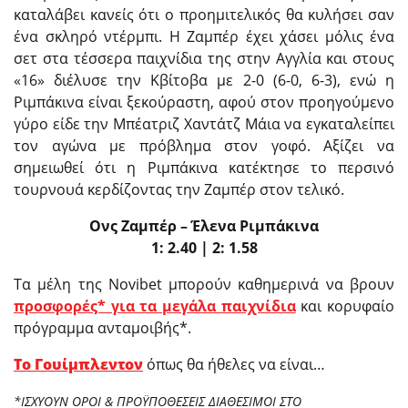
καταλάβει κανείς ότι ο προημιτελικός θα κυλήσει σαν
ένα σκληρό ντέρμπι. Η Ζαμπέρ έχει χάσει μόλις ένα
σετ στα τέσσερα παιχνίδια της στην Αγγλία και στους
«16» διέλυσε την Κβίτοβα με 2-0 (6-0, 6-3), ενώ η
Ριμπάκινα είναι ξεκούραστη, αφού στον προηγούμενο
γύρο είδε την Μπέατριζ Χαντάτζ Μάια να εγκαταλείπει
τον αγώνα με πρόβλημα στον γοφό. Αξίζει να
σημειωθεί ότι η Ριμπάκινα κατέκτησε το περσινό
τουρνουά κερδίζοντας την Ζαμπέρ στον τελικό.
Ονς Ζαμπέρ – Έλενα Ριμπάκινα
1: 2.40 | 2: 1.58
Τα μέλη της Novibet μπορούν καθημερινά να βρουν
προσφορές* για τα μεγάλα παιχνίδια
και κορυφαίο
πρόγραμμα ανταμοιβής*.
To Γουίμπλεντον
όπως θα ήθελες να είναι…
*ΙΣΧΥΟΥΝ ΟΡΟΙ & ΠΡΟΫΠΟΘΕΣΕΙΣ ΔΙΑΘΕΣΙΜΟΙ ΣΤΟ