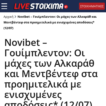
ΣΤΟΙΧΗΜΑΤΙΚΕΣ
Αρχική
Novibet – Γουίμπλεντον: Οι μάχες των Αλκαράθ και
Μεντβέντεφ στα προημιτελικά με ενισχυμένες αποδόσεις*
(12/07)
Novibet –
Γουίμπλεντον: Οι
μάχες των Αλκαράθ
και Μεντβέντεφ στα
προημιτελικά με
ενισχυμένες
αποδόσεις* (12/07)