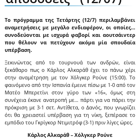
Το πρόγραμμα της Τετάρτης (12/7) περιλαμβάνει
αναμετρήσεις με μεγάλο ενδιαφέρον, οι οποίες…
συνοδεύονται με ισχυρά φαβορί και αουτσάιντερ
που θέλουν να πετύχουν ακόμα μία σπουδαία
υπέρβαση.
Ξεκινώντας από το τουρνουά των ανδρών, είναι
ξεκάθαρο πως ο Κάρλος Αλκαράθ έχει το πάνω χέρι
στην αναμέτρηση με τον Χόλγκερ Ρούνε (15:00). Το
φαινόμενο από την Ισπανία έμεινε πίσω με 1-0 από τον
Ματέο Μπερετίνι στον γύρο των «16», όμως στη
συνέχεια έκανε ανατροπή με… πάρτι για να πάρει την
πρόκριση με 3-1 σετ. Αντίθετα, ο Δανός, που γνωρίζει
ότι θα χρειαστεί υπέρβαση για τη νίκη, ξεπέρασε το
εμπόδιο του Γκρίγκορ Ντιμιτρόφ (3-1) πριν λίγες ώρες.
Κάρλος Αλκαράθ – Χόλγκερ Ρούνε