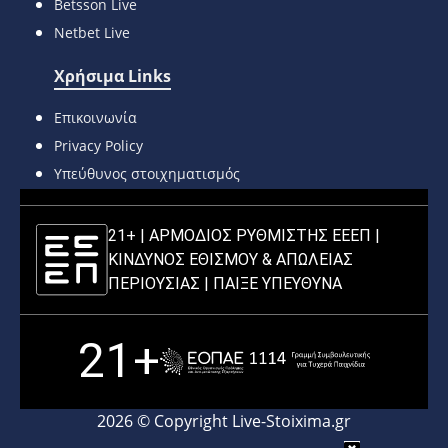
Betsson Live
Netbet Live
Χρήσιμα Links
Επικοινωνία
Privacy Policy
Υπεύθυνος στοιχηματισμός
21+ | ΑΡΜΟΔΙΟΣ ΡΥΘΜΙΣΤΗΣ ΕΕΕΠ |
ΚΙΝΔΥΝΟΣ ΕΘΙΣΜΟΥ & ΑΠΩΛΕΙΑΣ
ΠΕΡΙΟΥΣΙΑΣ |
ΠΑΙΞΕ ΥΠΕΥΘΥΝΑ
21+
2026 © Copyright Live-Stoixima.gr