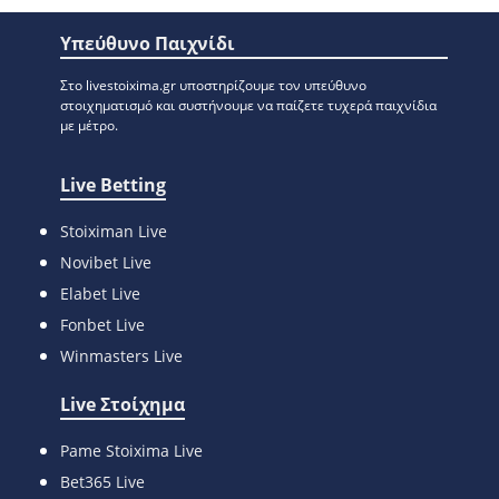
Υπεύθυνο Παιχνίδι
Στο livestoixima.gr υποστηρίζουμε τον υπεύθυνο
στοιχηματισμό και συστήνουμε να παίζετε τυχερά παιχνίδια
με μέτρο.
Live Betting
Stoiximan Live
Novibet Live
Elabet Live
Fonbet Live
Winmasters Live
Live Στοίχημα
Pame Stoixima Live
Bet365 Live