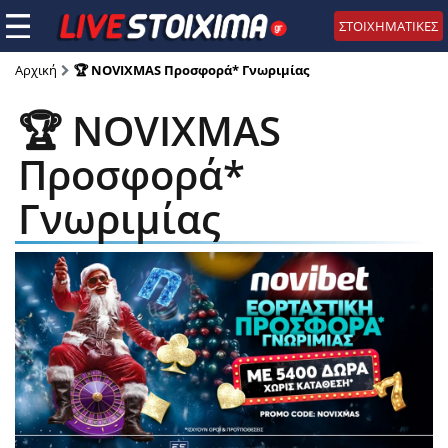
ΣΤΟΙΧΗΜΑΤΙΚΕΣ
Αρχική
🏆 NOVIXMAS Προσφορά* Γνωριμίας
🏆 NOVIXMAS
Προσφορά*
Γνωριμίας