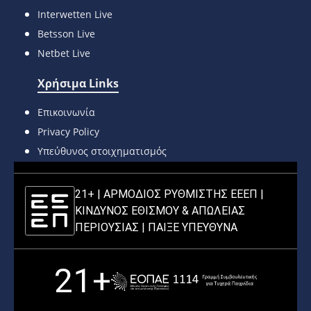
Interwetten Live
Betsson Live
Netbet Live
Χρήσιμα Links
Επικοινωνία
Privacy Policy
Υπεύθυνος στοιχηματισμός
21+ | ΑΡΜΟΔΙΟΣ ΡΥΘΜΙΣΤΗΣ ΕΕΕΠ |
ΚΙΝΔΥΝΟΣ ΕΘΙΣΜΟΥ & ΑΠΩΛΕΙΑΣ
ΠΕΡΙΟΥΣΙΑΣ |
ΠΑΙΞΕ ΥΠΕΥΘΥΝΑ
21+