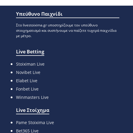
Υπεύθυνο Παιχνίδι
Στο livestoixima.gr υποστηρίζουμε τον υπεύθυνο
στοιχηματισμό και συστήνουμε να παίζετε τυχερά παιχνίδια
με μέτρο.
Live Betting
Stoiximan Live
Novibet Live
Elabet Live
Fonbet Live
Winmasters Live
Live Στοίχημα
Pame Stoixima Live
Bet365 Live