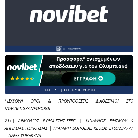
Προσφορά* ενισχυμένων
αποδόσεων για τον Ολυμπιακό
☆☆☆☆☆
★★★★★
ΕΓΓΡΑΦΗ
ΕΕΕΠ | 21+ | ΠΑΙΞΕ ΥΠΕΥΘΥΝΑ
*ΙΣΧΥΟΥΝ ΟΡΟΙ & ΠΡΟΫΠΟΘΕΣΕΙΣ ΔΙΑΘΕΣΙΜΟΙ ΣΤΟ
NOVIBET.GR/INFO/OROI
21+| ΑΡΜΟΔΙΟΣ ΡΥΘΜΙΣΤΗΣ:ΕΕΕΠ | ΚΙΝΔΥΝΟΣ ΕΘΙΣΜΟΥ &
ΑΠΩΛΕΙΑΣ ΠΕΡΙΟΥΣΙΑΣ | ΓΡΑΜΜΗ ΒΟΗΘΕΙΑΣ ΚΕΘΕΑ: 2109237777
| ΠΑΙΞΕ ΥΠΕΥΘΥΝΑ